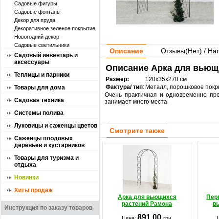
Садовые фигуры
Садовые фонтаны
Декор для пруда
Декоративное зеленое покрытие
Новогодний декор
Садовые светильники
Описание
Отзывы(
Нет
) / На
Садовый инвентарь и
аксессуары
Описание Арка для вьющи
Теплицы и парники
Размер:
120х35х270 см
Фактура/ тип
:
Металл, порошковое покр
Товары для дома
Очень практичная и одновременно пр
Садовая техника
занимает много места.
Системы полива
Луковицы и саженцы цветов
Смотрите также
Саженцы плодовых
деревьев и кустарников
Товары для туризма и
отдыха
Новинки
Хиты продаж
Арка для вьющихся
Пер
растений Рамона
в
Инструкция по заказу товаров
891.00
Цена:
грн.