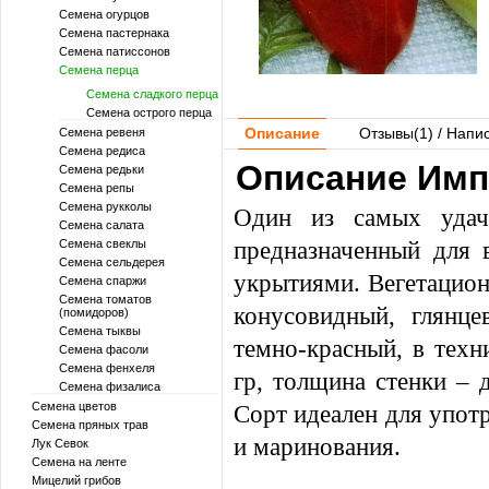
Семена огурцов
Семена пастернака
Семена патиссонов
Семена перца
Семена сладкого перца
Семена острого перца
Описание
Отзывы(
1
) / Напи
Семена ревеня
Семена редиса
Описание Имп
Семена редьки
Семена репы
Семена рукколы
Один из самых удачн
Семена салата
предназначенный для
Семена свеклы
Семена сельдерея
укрытиями. Вегетацион
Семена спаржи
Семена томатов
конусовидный, глянце
(помидоров)
Семена тыквы
темно-красный, в техн
Семена фасоли
Семена фенхеля
гр, толщина стенки – 
Семена физалиса
Семена цветов
Сорт идеален для упот
Семена пряных трав
и маринования.
Лук Севок
Семена на ленте
Мицелий грибов