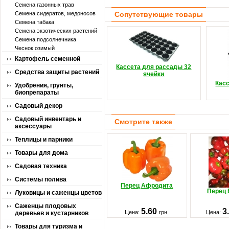
Семена газонных трав
Семена сидератов, медоносов
Сопутствующие товары
Семена табака
Семена экзотических растений
Семена подсолнечника
Чеснок озимый
Картофель семенной
Кассета для рассады 32
Средства защиты растений
ячейки
Кас
Удобрения, грунты,
биопрепараты
Садовый декор
Садовый инвентарь и
Смотрите также
аксессуары
Теплицы и парники
Товары для дома
Садовая техника
Системы полива
Перец Афродита
Перец 
Луковицы и саженцы цветов
Саженцы плодовых
5.60
3
Цена:
грн.
Цена:
деревьев и кустарников
Товары для туризма и