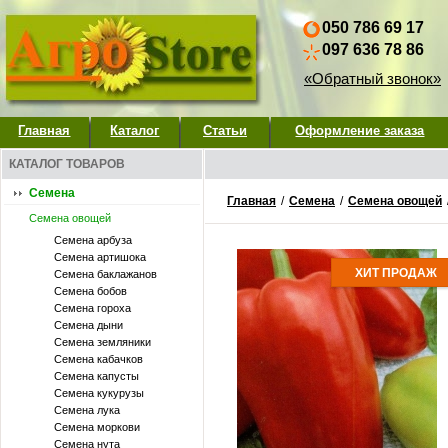
050 786 69 17
097 636 78 86
«Обратный звонок»
Главная
Каталог
Статьи
Оформление заказа
КАТАЛОГ ТОВАРОВ
Семена
Главная
/
Семена
/
Семена овощей
Семена овощей
Семена арбуза
Семена артишока
ХИТ ПРОДАЖ
Семена баклажанов
Семена бобов
Семена гороха
Семена дыни
Семена земляники
Семена кабачков
Семена капусты
Семена кукурузы
Семена лука
Семена моркови
Семена нута