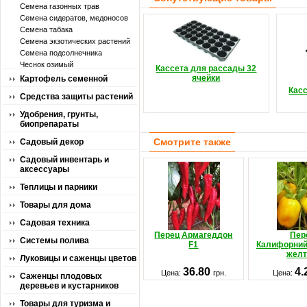
Семена газонных трав
Семена сидератов, медоносов
Семена табака
Семена экзотических растений
Семена подсолнечника
Чеснок озимый
Кассета для рассады 32
ячейки
Картофель семенной
Кас
Средства защиты растений
Удобрения, грунты,
биопрепараты
Смотрите также
Садовый декор
Садовый инвентарь и
аксессуары
Теплицы и парники
Товары для дома
Садовая техника
Перец Армагеддон
Пер
Системы полива
F1
Калифорний
жел
Луковицы и саженцы цветов
36.80
4.
Цена:
грн.
Цена:
Саженцы плодовых
деревьев и кустарников
Товары для туризма и