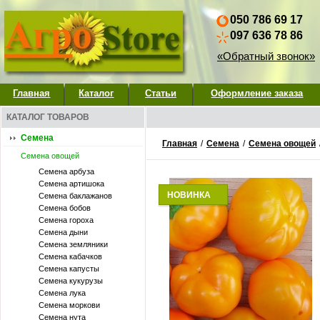
050 786 69 17
097 636 78 86
«Обратный звонок»
Главная
Каталог
Статьи
Оформление заказа
КАТАЛОГ ТОВАРОВ
Семена
Главная
/
Семена
/
Семена овощей
Семена овощей
Семена арбуза
Семена артишока
НОВИНКА
Семена баклажанов
Семена бобов
Семена гороха
Семена дыни
Семена земляники
Семена кабачков
Семена капусты
Семена кукурузы
Семена лука
Семена моркови
Семена нута