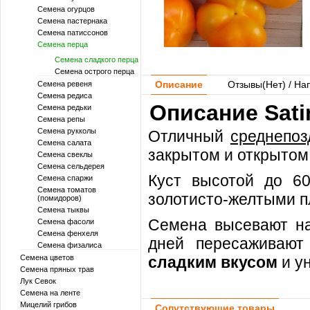
Семена огурцов
Семена пастернака
Семена патиссонов
Семена перца
Семена сладкого перца
Семена острого перца
Описание
Отзывы(
Нет
) / На
Семена ревеня
Семена редиса
Описание Sati
Семена редьки
Семена репы
Семена рукколы
Отличный
среднепоз
Семена салата
закрытом и открытом 
Семена свеклы
Семена сельдерея
Куст высотой до 6
Семена спаржи
Семена томатов
золотисто-желтыми пл
(помидоров)
Семена тыквы
Семена высевают на
Семена фасоли
Семена фенхеля
дней пересаживают
Семена физалиса
Семена цветов
сладким вкусом
и у
Семена пряных трав
Лук Севок
Семена на ленте
Мицелий грибов
Сопутствующие товары