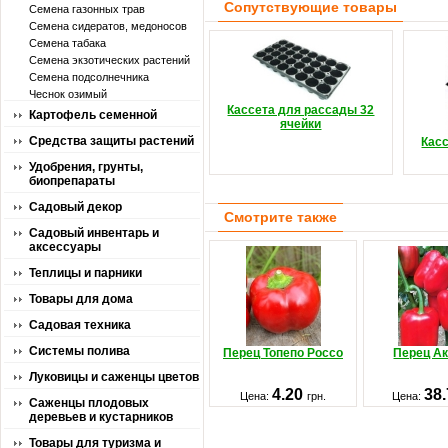
Сопутствующие товары
Семена газонных трав
Семена сидератов, медоносов
Семена табака
Семена экзотических растений
Семена подсолнечника
Чеснок озимый
Кассета для рассады 32
Картофель семенной
ячейки
Средства защиты растений
Кас
Удобрения, грунты,
биопрепараты
Садовый декор
Смотрите также
Садовый инвентарь и
аксессуары
Теплицы и парники
Товары для дома
Садовая техника
Системы полива
Перец Топепо Россо
Перец Ак
Луковицы и саженцы цветов
4.20
38
Цена:
грн.
Цена:
Саженцы плодовых
деревьев и кустарников
Товары для туризма и