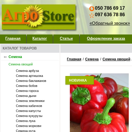
050 786 69 17
097 636 78 86
«Обратный звонок»
Главная
Каталог
Статьи
Оформление заказа
КАТАЛОГ ТОВАРОВ
Семена
Главная
/
Семена
/
Семена овощей
Семена овощей
Семена арбуза
Семена артишока
НОВИНКА
Семена баклажанов
Семена бобов
Семена гороха
Семена дыни
Семена земляники
Семена кабачков
Семена капусты
Семена кукурузы
Семена лука
Семена моркови
Семена нута