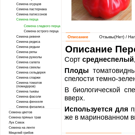
Семена огурцов
Семена пастернака
Семена патиссонов
Семена перца
Семена сладкого перца
Семена острого перца
Описание
Отзывы(
Нет
) / На
Семена ревеня
Семена редиса
Описание Пер
Семена редьки
Семена репы
Семена рукколы
Сорт
среднеспелый
Семена салата
Семена свеклы
Плоды
томатовидн
Семена сельдерея
спелости темно-зеле
Семена спаржи
Семена томатов
(помидоров)
В биологической спе
Семена тыквы
вверх.
Семена фасоли
Семена фенхеля
Семена физалиса
Используется для
п
Семена цветов
же в маринованном в
Семена пряных трав
Лук Севок
Семена на ленте
Мицелий грибов