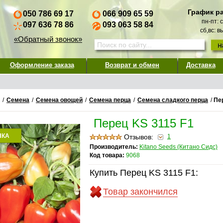
График р
050 786 69 17
066 909 65 59
пн-пт: 
097 636 78 86
093 063 58 84
сб,вс: 
«Обратный звонок»
Оформление заказа
Возврат и обмен
Доставка
/
Семена
/
Семена овощей
/
Семена перца
/
Семена сладкого перца
/
Пе
Перец KS 3115 F1
НКА
Отзывов:
1
Производитель:
Kitano Seeds (Китано Сидс)
Код товара:
9068
Купить Перец KS 3115 F1:
Товар закончился