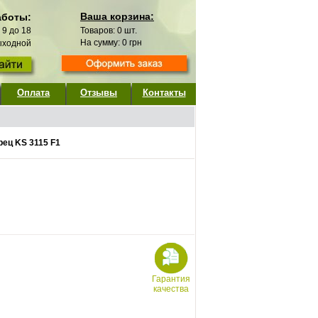
Ваша корзина:
аботы:
с 9 до 18
Товаров:
0
шт.
На сумму:
0
грн
выходной
Оплата
Отзывы
Контакты
рец KS 3115 F1
Гарантия
качества