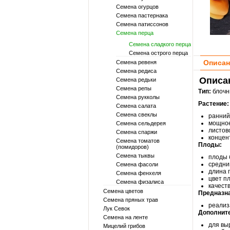
Семена огурцов
Семена пастернака
Семена патиссонов
Семена перца
Семена сладкого перца
Семена острого перца
Описан
Семена ревеня
Семена редиса
Описан
Семена редьки
Семена репы
Тип:
блочн
Семена рукколы
Растение:
Семена салата
Семена свеклы
ранний
мощное
Семена сельдерея
листов
Семена спаржи
концен
Семена томатов
Плоды:
(помидоров)
Семена тыквы
плоды 
средний
Семена фасоли
длина п
Семена фенхеля
цвет п
Семена физалиса
качест
Семена цветов
Предназн
Семена пряных трав
реализ
Лук Севок
Дополнит
Семена на ленте
для вы
Мицелий грибов