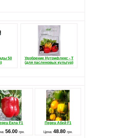
ады 50
Удобрение Нутрифлекс - Т
)
(для пасленовых культур)
ерец Екла F1
Перец Абей F1
56.00
48.80
на:
грн.
Цена:
грн.