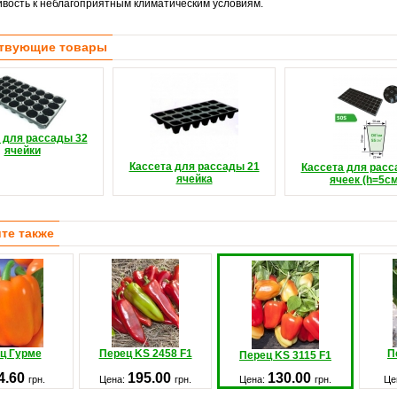
ивость к неблагоприятным климатическим условиям.
твующие товары
 для рассады 32
ячейки
Кассета для рассады 21
Кассета для расс
ячейка
ячеек (h=5см
те также
ц Гурме
Перец KS 2458 F1
П
Перец KS 3115 F1
4.60
195.00
130.00
грн.
Цена:
грн.
Цена:
грн.
Це