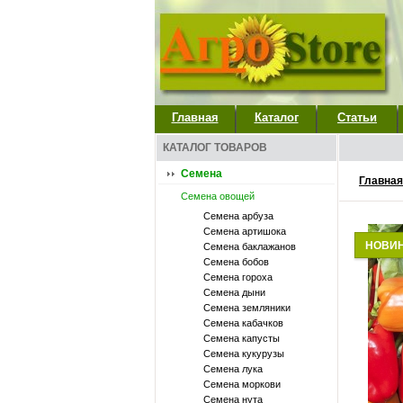
Главная
Каталог
Статьи
КАТАЛОГ ТОВАРОВ
Семена
Главная
Семена овощей
Семена арбуза
Семена артишока
НОВИ
Семена баклажанов
Семена бобов
Семена гороха
Семена дыни
Семена земляники
Семена кабачков
Семена капусты
Семена кукурузы
Семена лука
Семена моркови
Семена нута