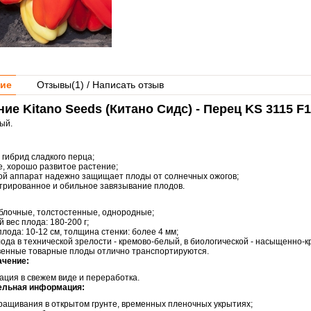
ие
Отзывы(
1
) / Написать отзыв
ие Kitano Seeds (Китано Сидс) - Перец KS 3115 F1
ый.
 гибрид сладкого перца;
, хорошо развитое растение;
ой аппарат надежно защищает плоды от солнечных ожогов;
трированное и обильное завязывание плодов.
блочные, толстостенные, однородные;
 вес плода: 180-200 г;
лода: 10-12 см, толщина стенки: более 4 мм;
лода в технической зрелости - кремово-белый, в биологической - насыщенно-к
венные товарные плоды отлично транспортируются.
ачение:
ация в свежем виде и переработка.
ельная информация:
ращивания в открытом грунте, временных пленочных укрытиях;