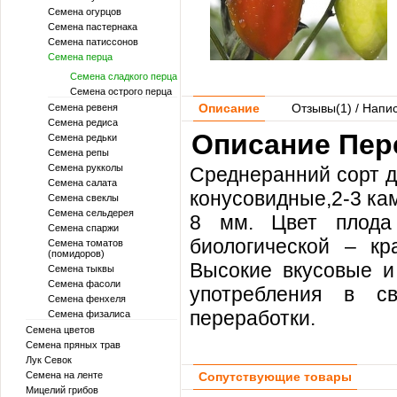
Семена огурцов
Семена пастернака
Семена патиссонов
Семена перца
Семена сладкого перца
Семена острого перца
Описание
Отзывы(
1
) / Напи
Семена ревеня
Семена редиса
Описание Пер
Семена редьки
Семена репы
Семена рукколы
Среднеранний сорт д
Семена салата
конусовидные,2-3 кам
Семена свеклы
Семена сельдерея
8 мм. Цвет плода 
Семена спаржи
биологической – кр
Семена томатов
(помидоров)
Высокие вкусовые и
Семена тыквы
Семена фасоли
употребления в с
Семена фенхеля
переработки.
Семена физалиса
Семена цветов
Семена пряных трав
Лук Севок
Семена на ленте
Сопутствующие товары
Мицелий грибов