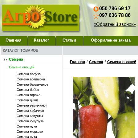
050 786 69 17
097 636 78 86
«Обратный звонок»
Главная
Каталог
Статьи
Оформление заказа
КАТАЛОГ ТОВАРОВ
Семена
Главная
/
Семена
/
Семена овощей
Семена овощей
Семена арбуза
Семена артишока
Семена баклажанов
Семена бобов
Семена гороха
Семена дыни
Семена земляники
Семена кабачков
Семена капусты
Семена кукурузы
Семена лука
Семена моркови
Семена нута