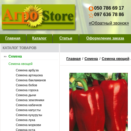
050 786 69 17
097 636 78 86
«Обратный звонок»
Главная
Каталог
Статьи
Оформление заказа
КАТАЛОГ ТОВАРОВ
Семена
Главная
/
Семена
/
Семена овощей
Семена овощей
Семена арбуза
Семена артишока
Семена баклажанов
Семена бобов
Семена гороха
Семена дыни
Семена земляники
Семена кабачков
Семена капусты
Семена кукурузы
Семена лука
Семена моркови
Семена нута