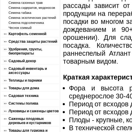
Семена газонных трав
рассады зависит от
Семена сидератов, медоносов
продукции на перера
Семена табака
Семена экзотических растений
посадки во многом з
Семена подсолнечника
дождеванием и 90
Чеснок озимый
Картофель семенной
орошении). Для сла
Средства защиты растений
посадка. Количест
Удобрения, грунты,
раннеспелый Атлант
биопрепараты
товарным видом.
Садовый декор
Садовый инвентарь и
аксессуары
Краткая характерист
Теплицы и парники
Фора и высота ра
Товары для дома
среднерослое 30-40
Садовая техника
Период от всходов 
Системы полива
Период от всходов 
Луковицы и саженцы цветов
Плоды - крупные, к
Саженцы плодовых
деревьев и кустарников
В технической спел
Товары для туризма и