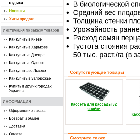
В биологической сп
отдыха
Средний вес плодов 
Новинки
Хиты продаж
Толщина стенки плод
Урожайность раннего
Инструкция по заказу товаров
Расход семян перца -
Как купить в Киеве
Густота стояния ра
Как купить в Харькове
50 тыс. раст./га (в
Как купить в Днепре
Как купить в Одессе
Как купить во Львове
Сопутствующие товары
Как купить в Запорожье
Купить в других городах
Украины
ИНФОРМАЦИЯ
Кассета для рассады 32
ячейки
Оформление заказа
Кас
Возврат и обмен
Доставка
Оплата
Смотрите также