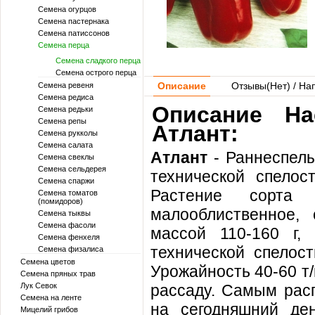
Семена огурцов
Семена пастернака
Семена патиссонов
Семена перца
Семена сладкого перца
Семена острого перца
Описание
Отзывы(
Нет
) / На
Семена ревеня
Семена редиса
Описание На
Семена редьки
Семена репы
Атлант:
Семена рукколы
Семена салата
Атлант
- Раннеспелы
Семена свеклы
Семена сельдерея
технической спелос
Семена спаржи
Растение сорта А
Семена томатов
(помидоров)
малооблиственное, 
Семена тыквы
Семена фасоли
массой 110-160 г,
Семена фенхеля
технической спелост
Семена физалиса
Семена цветов
Урожайность 40-60 т
Семена пряных трав
Лук Севок
рассаду. Самым рас
Семена на ленте
на сегодняшний де
Мицелий грибов