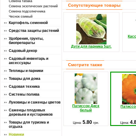
Семена табака
Сопутствующие товары
Семена экзотических растений
Семена подсолнечника
Чеснок озимый
Картофель семенной
Средства защиты растений
Кас
Удобрения, грунты,
биопрепараты
Дуги для парника 5шт.
Садовый декор
Садовый инвентарь и
аксессуары
Смотрите также
Теплицы и парники
Товары для дома
Садовая техника
Системы полива
Луковицы и саженцы цветов
Патиссон Диск
Патиссо
Саженцы плодовых
белый
деревьев и кустарников
5.80
4.
Товары для туризма и
Цена:
грн.
Цена:
отдыха
Новинки