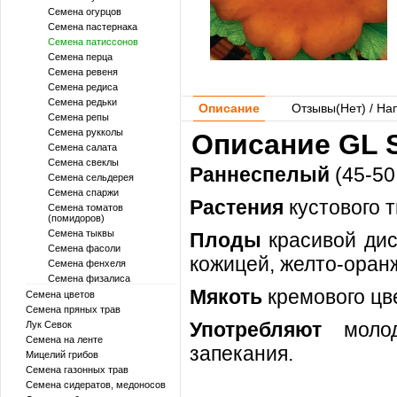
Семена огурцов
Семена пастернака
Семена патиссонов
Семена перца
Семена ревеня
Семена редиса
Семена редьки
Описание
Отзывы(
Нет
) / На
Семена репы
Семена рукколы
Описание GL S
Семена салата
Семена свеклы
Раннеспелый
(45-50
Семена сельдерея
Семена спаржи
Растения
кустового т
Семена томатов
(помидоров)
Семена тыквы
Плоды
красивой дис
Семена фасоли
кожицей, желто-оранж
Семена фенхеля
Семена физалиса
Мякоть
кремового цве
Семена цветов
Семена пряных трав
Употребляют
моло
Лук Севок
Семена на ленте
запекания.
Мицелий грибов
Семена газонных трав
Семена сидератов, медоносов