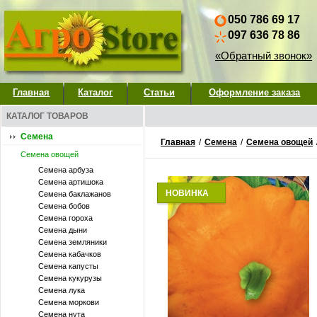
050 786 69 17
097 636 78 86
«Обратный звонок»
Главная
Каталог
Статьи
Оформление заказа
КАТАЛОГ ТОВАРОВ
Семена
Главная
/
Семена
/
Семена овощей
Семена овощей
Семена арбуза
Семена артишока
НОВИНКА
Семена баклажанов
Семена бобов
Семена гороха
Семена дыни
Семена земляники
Семена кабачков
Семена капусты
Семена кукурузы
Семена лука
Семена моркови
Семена нута