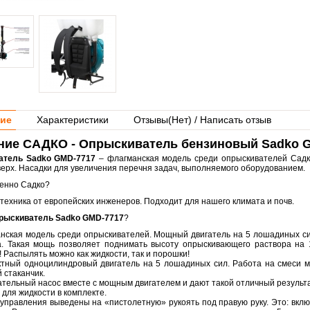
ие
Характеристики
Отзывы(
Нет
) / Написать отзыв
ние САДКО - Опрыскиватель бензиновый Sadko 
атель Sadko GMD-7717
– флагманская модель среди опрыскивателей Садк
вверх. Насадки для увеличения перечня задач, выполняемого оборудованием.
енно Садко?
техника от европейских инженеров. Подходит для нашего климата и почв.
рыскиватель Sadko GMD-7717
?
нская модель среди опрыскивателей. Мощный двигатель на 5 лошадиных си
. Такая мощь позволяет поднимать высоту опрыскивающего раствора на 
! Распылять можно как жидкости, так и порошки!
ктный одноцилиндровый двигатель на 5 лошадиных сил. Работа на смеси ма
 стаканчик.
ательный насос вместе с мощным двигателем и дают такой отличный результа
 для жидкости в комплекте.
 управления выведены на «пистолетную» рукоять под правую руку. Это: вкл