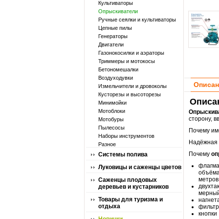
Культиваторы
Опрыскиватели
Ручные сеялки и культиваторы
Цепные пилы
Генераторы
Двигатели
Газонокосилки и аэраторы
Триммеры и мотокосы
Бетономешалки
Воздуходувки
Описан
Измельчители и дровоколы
Кусторезы и высоторезы
Описа
Минимойки
Мотоблоки
Опрыскив
сторону, 
Мотобуры
Пылесосы
Почему им
Наборы инструментов
Надёжная 
Разное
Почему
оп
Системы полива
флагма
Луковицы и саженцы цветов
объёма
метров
Саженцы плодовых
двухта
деревьев и кустарников
мерный
Товары для туризма и
нагнет
отдыха
фильтр
кнопки