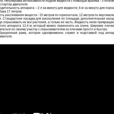
ти. Регулировка интенсивности подачи жидкости с помощью краника - 5 полож
 стартер двигателя.
дительность аппарата – 2 л за минуту для жидкости, 6 кг за минуту для поро
бака 17 литров.
сть рассеивания веществ - 15 метров по горизонтали, 12 метров по вертикали
и. Стандартная насадка для распыления по площади, дополнительная насад
до опрыскивать не все растения, а только их часть. Жидкость легко превращ
стого аппарата 12,4 кг, который можно переносить на спине. Широкие плече
игаться по своему участку с опрыскивателем за плечами просто и быстро.
брационная рама, которая одновременно служит и подставкой под аппара
ивателя.