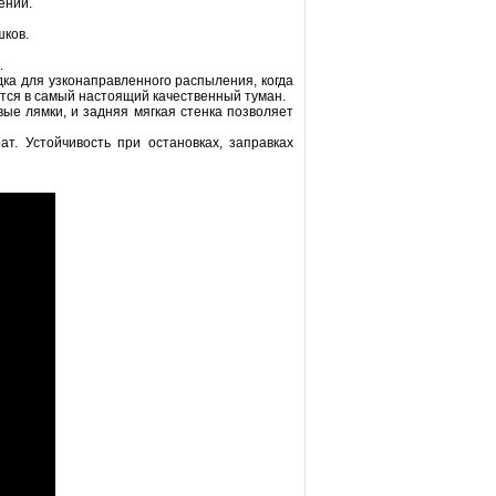
ений.
шков.
.
ка для узконаправленного распыления, когда
ается в самый настоящий качественный туман.
вые лямки, и задняя мягкая стенка позволяет
т. Устойчивость при остановках, заправках