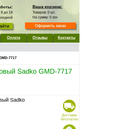
Ваша корзина:
аботы:
с 9 до 18
Товаров:
0
шт.
На сумму:
0
грн
выходной
Оплата
Отзывы
Контакты
 GMD-7717
новый Sadko GMD-7717
вый Sadko
Доставка
бесплатно