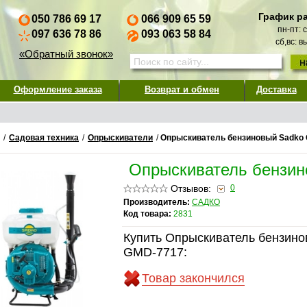
График р
050 786 69 17
066 909 65 59
пн-пт: 
097 636 78 86
093 063 58 84
сб,вс: 
«Обратный звонок»
Оформление заказа
Возврат и обмен
Доставка
/
Садовая техника
/
Опрыскиватели
/
Опрыскиватель бензиновый Sadko
Опрыскиватель бензи
Отзывов:
0
Производитель:
САДКО
Код товара:
2831
Купить Опрыскиватель бензино
GMD-7717:
Товар закончился