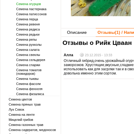
Семена огурцов
Семена пастернака
Семена патиссонов
Семена перца
Семена ревеня
Семена редиса
Описание
Отзывы(
1
) / На
Семена редьки
Семена репы
Отзывы о Рийк Цваан (
Семена рукколы
Семена салата
Семена свеклы
Алла
23.12.2015 - 13:33
Семена сельдерея
Отличный гибрид,очень урожайный огур
заморозков. Хрустящие,вкусные,сладкие
Семена спаржи
использовать как для засрлки так и в св
Семена томатов
довольна именно этим сортом.
(помидоров)
Семена тыквы
Семена фасоли
Семена фенхеля
Семена физалиса
Семена цветов
Семена пряных трав
Лук Севок
Семена на ленте
Мицелий грибов
Семена газонных трав
Семена сидератов, медоносов