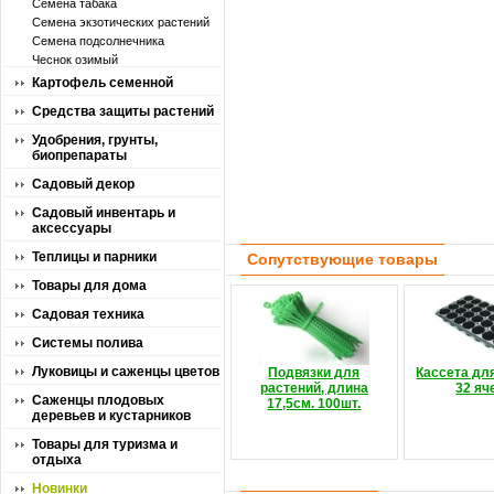
Семена табака
Семена экзотических растений
Семена подсолнечника
Чеснок озимый
Картофель семенной
Средства защиты растений
Удобрения, грунты,
биопрепараты
Садовый декор
Садовый инвентарь и
аксессуары
Теплицы и парники
Сопутствующие товары
Товары для дома
Садовая техника
Системы полива
Луковицы и саженцы цветов
Подвязки для
Кассета дл
растений, длина
32 яч
Саженцы плодовых
17,5см. 100шт.
деревьев и кустарников
Товары для туризма и
отдыха
Новинки