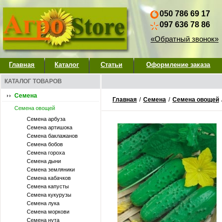
050 786 69 17
097 636 78 86
«Обратный звонок»
Главная
Каталог
Статьи
Оформление заказа
КАТАЛОГ ТОВАРОВ
Семена
Главная
/
Семена
/
Семена овощей
Семена овощей
Семена арбуза
Семена артишока
Семена баклажанов
Семена бобов
Семена гороха
Семена дыни
Семена земляники
Семена кабачков
Семена капусты
Семена кукурузы
Семена лука
Семена моркови
Семена нута