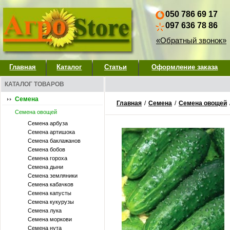
050 786 69 17
097 636 78 86
«Обратный звонок»
Главная
Каталог
Статьи
Оформление заказа
КАТАЛОГ ТОВАРОВ
Семена
Главная
/
Семена
/
Семена овощей
Семена овощей
Семена арбуза
Семена артишока
Семена баклажанов
Семена бобов
Семена гороха
Семена дыни
Семена земляники
Семена кабачков
Семена капусты
Семена кукурузы
Семена лука
Семена моркови
Семена нута