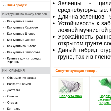
Зеленцы - цилин
Хиты продаж
среднебугорчатые. 
Инструкция по заказу товаров
Длинна зеленцов - 9
Как купить в Киеве
Устойчивость к заб
Как купить в Харькове
ложной мучнистой 
Как купить в Днепре
Урожайность ранне
Как купить в Одессе
открытом грунте сос
Как купить во Львове
Даный гибрид огу
Как купить в Запорожье
груне, так и в плен
Купить в других городах
Украины
Сопутствующие товары
ИНФОРМАЦИЯ
Оформление заказа
Возврат и обмен
Доставка
Плодосъемник
Подвяз
Оплата
растений
Отзывы
17,5см.
Контакты