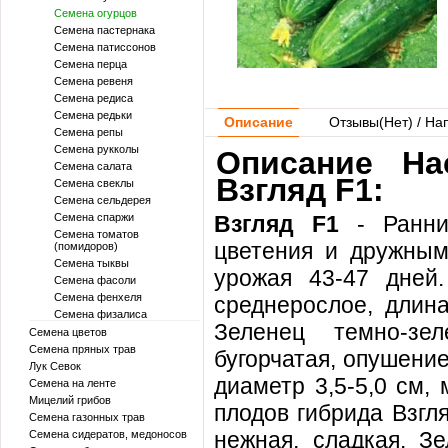
Семена огурцов
Семена пастернака
Семена патиссонов
Семена перца
Семена ревеня
Семена редиса
Семена редьки
Описание
Отзывы(
Нет
) / На
Семена репы
Семена рукколы
Описание На
Семена салата
Взгляд F1:
Семена свеклы
Семена сельдерея
Семена спаржи
Взгляд F1
- Ранни
Семена томатов
цветения и дружным
(помидоров)
Семена тыквы
урожая 43-47 дней.
Семена фасоли
Семена фенхеля
среднерослое, длина
Семена физалиса
Зеленец темно-зел
Семена цветов
Семена пряных трав
бугорчатая, опушение
Лук Севок
диаметр 3,5-5,0 см,
Семена на ленте
Мицелий грибов
плодов гибрида Взгля
Семена газонных трав
нежная, сладкая. З
Семена сидератов, медоносов