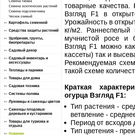
Семена табака
товарные качества.
Семена экзотических растений
Семена подсолнечника
Взгляд F1 в открыт
Чеснок озимый
Урожайность в открыт
Картофель семенной
кг/м2. Раннеспелый
Средства защиты растений
мучнистой росе и б
Удобрения, грунты,
биопрепараты
Взгляд F1 можно как
Садовый декор
кассеты) так и высе
Садовый инвентарь и
Рекомендуемая схем
аксессуары
такой схеме количест
Теплицы и парники
Товары для дома
Краткая характер
Садовая техника
огурца Взгляд F1:
Системы полива
Луковицы и саженцы цветов
Тип растения - сре
Саженцы плодовых
ветвление - средне
деревьев и кустарников
Период от всходов 
Товары для туризма и
отдыха
Тип цветения - пре
Новинки