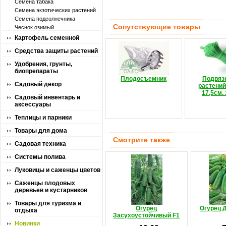
Семена табака
Семена экзотических растений
Семена подсолнечника
Сопутствующие товары
Чеснок озимый
Картофель семенной
Средства защиты растений
Удобрения, грунты,
биопрепараты
Плодосъемник
Подвяз
Садовый декор
растений
17,5см.
Садовый инвентарь и
аксессуары
Теплицы и парники
Товары для дома
Смотрите также
Садовая техника
Системы полива
Луковицы и саженцы цветов
Саженцы плодовых
деревьев и кустарников
Товары для туризма и
Огурец
Огурец 
отдыха
Засухоустойчивый F1
Новинки