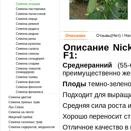
Семена огурцов
Семена пастернака
Семена патиссонов
Семена перца
Семена ревеня
Семена редиса
Семена редьки
Описание
Отзывы(
Нет
) / На
Семена репы
Семена рукколы
Описание Nic
Семена салата
F1:
Семена свеклы
Семена сельдерея
Среднеранний
(55
Семена спаржи
Семена томатов
преимущественно жен
(помидоров)
Семена тыквы
Семена фасоли
Плоды
темно-зелено
Семена фенхеля
Семена физалиса
Подходит для выращи
Семена цветов
Семена пряных трав
Средняя сила роста и
Лук Севок
Семена на ленте
Хорошо переносит ст
Мицелий грибов
Семена газонных трав
Отличное качество в 
Семена сидератов, медоносов