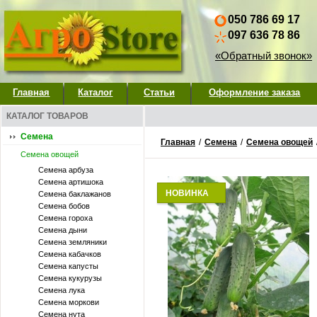
050 786 69 17
097 636 78 86
«Обратный звонок»
Главная
Каталог
Статьи
Оформление заказа
КАТАЛОГ ТОВАРОВ
Семена
Главная
/
Семена
/
Семена овощей
Семена овощей
Семена арбуза
Семена артишока
НОВИНКА
Семена баклажанов
Семена бобов
Семена гороха
Семена дыни
Семена земляники
Семена кабачков
Семена капусты
Семена кукурузы
Семена лука
Семена моркови
Семена нута