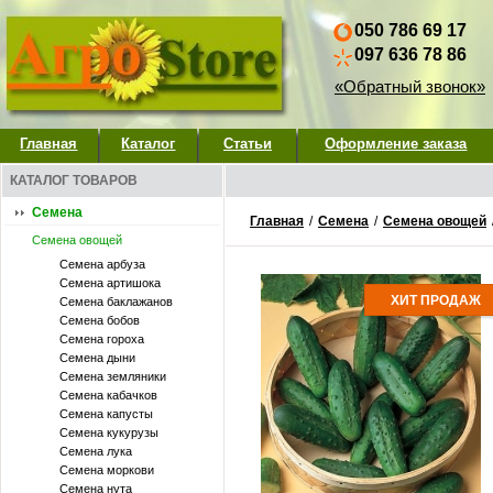
050 786 69 17
097 636 78 86
«Обратный звонок»
Главная
Каталог
Статьи
Оформление заказа
КАТАЛОГ ТОВАРОВ
Семена
Главная
/
Семена
/
Семена овощей
Семена овощей
Семена арбуза
Семена артишока
ХИТ ПРОДАЖ
Семена баклажанов
Семена бобов
Семена гороха
Семена дыни
Семена земляники
Семена кабачков
Семена капусты
Семена кукурузы
Семена лука
Семена моркови
Семена нута