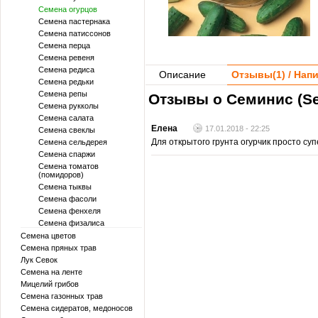
Семена огурцов
Семена пастернака
Семена патиссонов
Семена перца
Семена ревеня
Семена редиса
Описание
Отзывы(
1
) / На
Семена редьки
Семена репы
Отзывы о Семинис (Se
Семена рукколы
Семена салата
Елена
17.01.2018 - 22:25
Семена свеклы
Для открытого грунта огурчик просто су
Семена сельдерея
Семена спаржи
Семена томатов
(помидоров)
Семена тыквы
Семена фасоли
Семена фенхеля
Семена физалиса
Семена цветов
Семена пряных трав
Лук Севок
Семена на ленте
Мицелий грибов
Семена газонных трав
Семена сидератов, медоносов