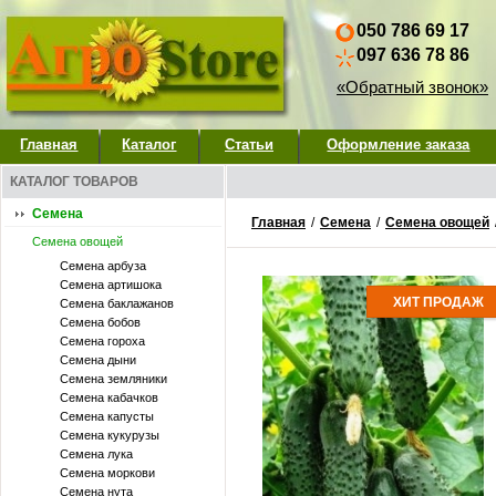
050 786 69 17
097 636 78 86
«Обратный звонок»
Главная
Каталог
Статьи
Оформление заказа
КАТАЛОГ ТОВАРОВ
Семена
Главная
/
Семена
/
Семена овощей
Семена овощей
Семена арбуза
Семена артишока
ХИТ ПРОДАЖ
Семена баклажанов
Семена бобов
Семена гороха
Семена дыни
Семена земляники
Семена кабачков
Семена капусты
Семена кукурузы
Семена лука
Семена моркови
Семена нута