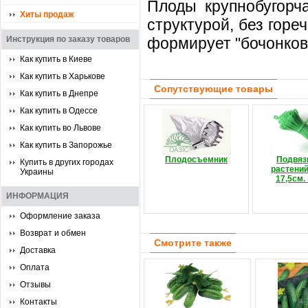
Плоды крупнобугорч
Хиты продаж
структурой, без горе
Инструкция по заказу товаров
формирует "бочонков
Как купить в Киеве
Как купить в Харькове
Сопутствующие товары
Как купить в Днепре
Как купить в Одессе
Как купить во Львове
Как купить в Запорожье
Плодосъемник
Подвяз
Купить в других городах
растений
Украины
17,5см.
ИНФОРМАЦИЯ
Оформление заказа
Возврат и обмен
Смотрите также
Доставка
Оплата
Отзывы
Контакты