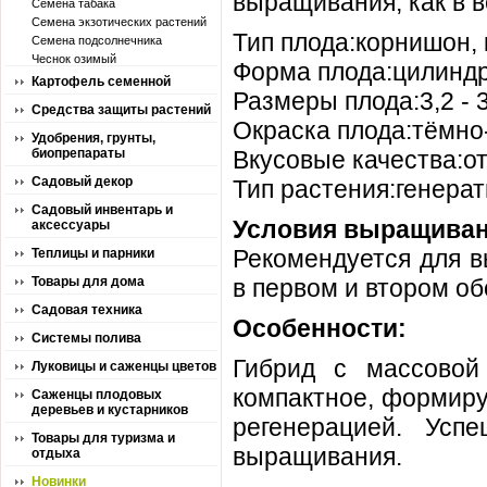
выращивания, как в в
Семена табака
Семена экзотических растений
Тип плода:корнишон,
Семена подсолнечника
Чеснок озимый
Форма плода:цилинд
Картофель семенной
Размеры плода:3,2 - 3,
Средства защиты растений
Окраска плода:тёмно
Удобрения, грунты,
биопрепараты
Вкусовые качества:о
Садовый декор
Тип растения:генера
Садовый инвентарь и
Условия выращиван
аксессуары
Рекомендуется для в
Теплицы и парники
Товары для дома
в первом и втором об
Садовая техника
Особенности:
Системы полива
Гибрид с массовой 
Луковицы и саженцы цветов
компактное, формиру
Саженцы плодовых
деревьев и кустарников
регенерацией. Усп
Товары для туризма и
выращивания.
отдыха
Новинки