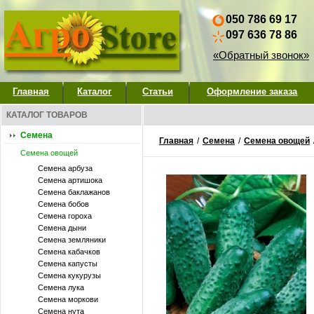
050 786 69 17
097 636 78 86
«Обратный звонок»
Главная
Каталог
Статьи
Оформление заказа
КАТАЛОГ ТОВАРОВ
Семена
Главная
/
Семена
/
Семена овощей
Семена овощей
Семена арбуза
Семена артишока
Семена баклажанов
Семена бобов
Семена гороха
Семена дыни
Семена земляники
Семена кабачков
Семена капусты
Семена кукурузы
Семена лука
Семена моркови
Семена нута