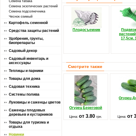
Семена табака
Семена экзотических растений
Семена подсолнечника
Чеснок озимый
Картофель семенной
Плодосъемник
Подвязк
Средства защиты растений
растений
17,5см. 
Удобрения, грунты,
биопрепараты
Садовый декор
Садовый инвентарь и
аксессуары
Смотрите также
Теплицы и парники
Товары для дома
Садовая техника
Системы полива
Огурец 
Луковицы и саженцы цветов
Огурец Береговой
Саженцы плодовых
деревьев и кустарников
от 3.80
от 
Цена:
грн.
Цена:
Товары для туризма и
отдыха
Новинки