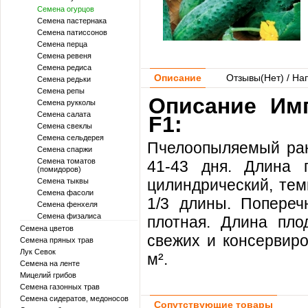
Семена огурцов
Семена пастернака
Семена патиссонов
Семена перца
Семена ревеня
Семена редиса
Описание
Отзывы(
Нет
) / На
Семена редьки
Семена репы
Описание Имп
Семена рукколы
Семена салата
F1:
Семена свеклы
Семена сельдерея
Пчелоопыляемый ран
Семена спаржи
Семена томатов
41-43 дня. Длина 
(помидоров)
цилиндрический, те
Семена тыквы
Семена фасоли
1/3 длины. Попереч
Семена фенхеля
Семена физалиса
плотная. Длина пло
Семена цветов
свежих и консервиро
Семена пряных трав
Лук Севок
м².
Семена на ленте
Мицелий грибов
Семена газонных трав
Семена сидератов, медоносов
Сопутствующие товары