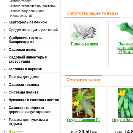
Семена табака
Семена экзотических растений
Семена подсолнечника
Сопутствующие товары
Чеснок озимый
Картофель семенной
Средства защиты растений
Удобрения, грунты,
биопрепараты
Плодосъемник
Подвязк
растений
Садовый декор
17,5см. 
Садовый инвентарь и
аксессуары
Теплицы и парники
Товары для дома
Смотрите также
Садовая техника
Системы полива
Луковицы и саженцы цветов
Саженцы плодовых
деревьев и кустарников
Товары для туризма и
Огурец Бакшиш F1
Огурец Вал
отдыха
23.50
14.
Новинки
Цена:
грн.
Цена: