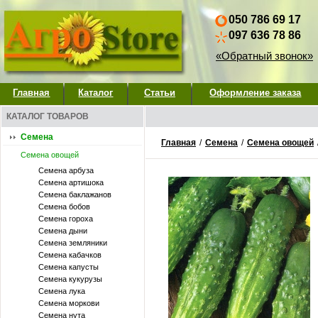
050 786 69 17
097 636 78 86
«Обратный звонок»
Главная
Каталог
Статьи
Оформление заказа
КАТАЛОГ ТОВАРОВ
Семена
Главная
/
Семена
/
Семена овощей
Семена овощей
Семена арбуза
Семена артишока
Семена баклажанов
Семена бобов
Семена гороха
Семена дыни
Семена земляники
Семена кабачков
Семена капусты
Семена кукурузы
Семена лука
Семена моркови
Семена нута