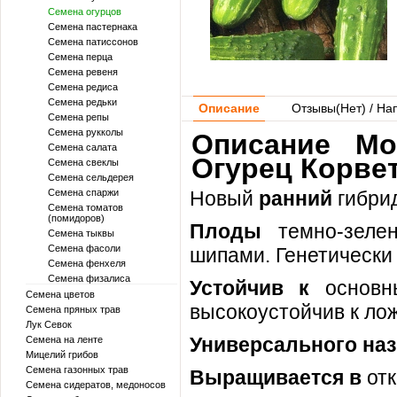
Семена огурцов
Семена пастернака
Семена патиссонов
Семена перца
Семена ревеня
Семена редиса
Семена редьки
Описание
Отзывы(
Нет
) / На
Семена репы
Семена рукколы
Описание Mo
Семена салата
Огурец Корвет
Семена свеклы
Семена сельдерея
Семена спаржи
Новый
ранний
гибри
Семена томатов
(помидоров)
Плоды
темно-зеле
Семена тыквы
Семена фасоли
шипами. Генетически
Семена фенхеля
Семена физалиса
Устойчив к
основн
Семена цветов
высокоустойчив к ло
Семена пряных трав
Лук Севок
Универсального наз
Семена на ленте
Мицелий грибов
Семена газонных трав
Выращивается в
от
Семена сидератов, медоносов