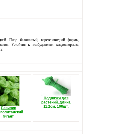
дней. Плод белошипый, веретеновидной формы,
ания. Устойчив к возбудителям кладоспориоза,
м2.
Подвязки для
растений, длина
11,2см. 100шт.
Базилик
политанский
гигант