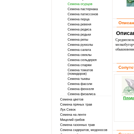
Семена огурцов
Семена пастернака
Семена патиссонов
Семена перца
Описан
Семена ревеня
Семена редиса
Описа
Семена редьки
Семена репы
Среднеспе
мелкобугор
Семена рукколы
обыкновенн
Семена салата
Семена свеклы
Семена сельдерея
Семена спаржи
Сопутс
Семена томатов
(помидоров)
Семена тыквы
Семена фасоли
Семена фенхеля
Семена физалиса
Плод
Семена цветов
Семена пряных трав
Лук Севок
Семена на ленте
Мицелий грибов
Семена газонных трав
Семена сидератов, медоносов