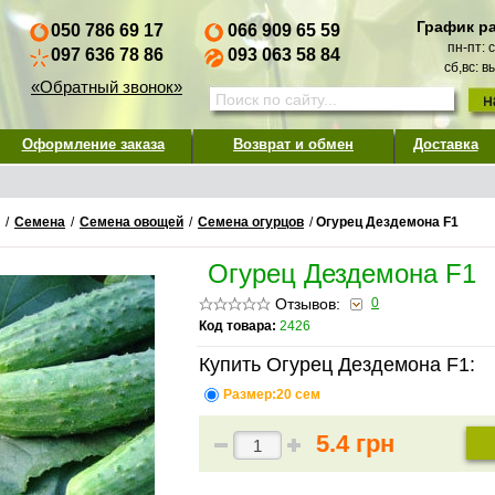
График р
050 786 69 17
066 909 65 59
пн-пт: 
097 636 78 86
093 063 58 84
сб,вс: 
«Обратный звонок»
Оформление заказа
Возврат и обмен
Доставка
/
Семена
/
Семена овощей
/
Семена огурцов
/
Огурец Дездемона F1
Огурец Дездемона F1
Отзывов:
0
Код товара:
2426
Купить Огурец Дездемона F1:
Размер:20 сем
5.4 грн