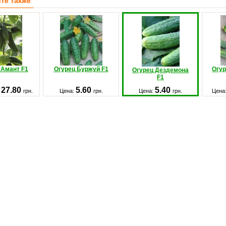
те также
 Амант F1
Огурец Буржуй F1
Огур
Огурец Дездемона
F1
 27.80
5.60
5.40
грн.
Цена:
грн.
Цена:
грн.
Цена