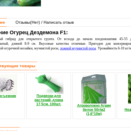
ие
Отзывы(
Нет
) / Написать отзыв
ние Огурец Дездемона F1:
лый гибрид для открытого грунта. От всхода до начала плодоношения 45-55 
чатый, длиной 8-9 см. Вкусовые качества отличные. Пригоден для консервиров
ой огуречной мозайки, мучнистой росы,
ложной мучнистой росы
. Урожайность 6-10 кг/
твующие товары
осъемник
Подвязки для
растений, длина
17,5см. 100шт.
Агроволокно Агрин
белое 50г/м2
Неа
(1,6*10м)