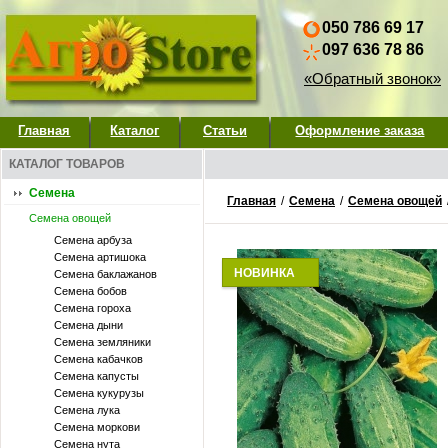
050 786 69 17
097 636 78 86
«Обратный звонок»
Главная
Каталог
Статьи
Оформление заказа
КАТАЛОГ ТОВАРОВ
Семена
Главная
/
Семена
/
Семена овощей
Семена овощей
Семена арбуза
Семена артишока
НОВИНКА
Семена баклажанов
Семена бобов
Семена гороха
Семена дыни
Семена земляники
Семена кабачков
Семена капусты
Семена кукурузы
Семена лука
Семена моркови
Семена нута