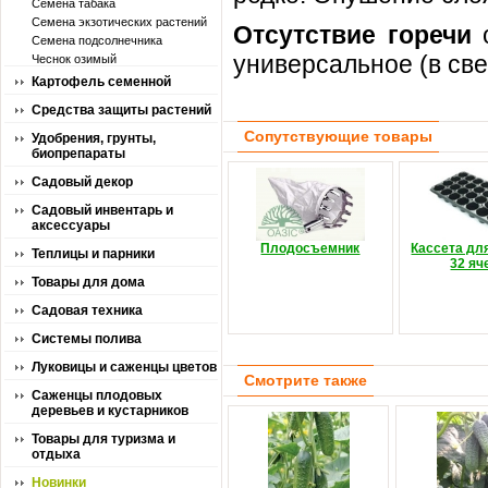
Семена табака
Семена экзотических растений
Отсутствие горечи
о
Семена подсолнечника
универсальное (в све
Чеснок озимый
Картофель семенной
Средства защиты растений
Сопутствующие товары
Удобрения, грунты,
биопрепараты
Садовый декор
Садовый инвентарь и
аксессуары
Плодосъемник
Кассета дл
Теплицы и парники
32 яч
Товары для дома
Садовая техника
Системы полива
Луковицы и саженцы цветов
Смотрите также
Саженцы плодовых
деревьев и кустарников
Товары для туризма и
отдыха
Новинки