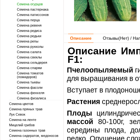
Семена огурцов
Семена пастернака
Семена патиссонов
Семена перца
Семена ревеня
Семена редиса
Семена редьки
Описание
Отзывы(
Нет
) / На
Семена репы
Семена рукколы
Описание Имп
Семена салата
F1:
Семена свеклы
Семена сельдерея
Семена спаржи
Пчелоопыляемый
г
Семена томатов
для выращивания в о
(помидоров)
Семена тыквы
Семена фасоли
Вступает в плодонош
Семена фенхеля
Семена физалиса
Растения
среднеросл
Семена цветов
Семена пряных трав
Плоды
цилиндриче
Лук Севок
массой
80-100г, зе
Семена на ленте
Мицелий грибов
середины плода, до
Семена газонных трав
Семена сидератов, медоносов
редко. Опушение сло