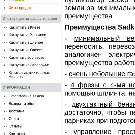
Новинки
земли за минимально
Хиты продаж
преимущества.
Инструкция по заказу товаров
Преимущества Sadko
Как купить в Киеве
Как купить в Харькове
-
минимальный ве
Как купить в Днепре
переносить, перево
Как купить в Одессе
аналогичен электр
Как купить во Львове
преимущества работы
Как купить в Запорожье
-
очень небольшие га
Купить в других городах
Украины
-
4 фрезы с 4-мя н
ИНФОРМАЦИЯ
помощью шплинта, на
Оформление заказа
-
двухтактный бенз
Возврат и обмен
достаточно, чтобы п
Доставка
Оплата
парниках при подготов
Отзывы
-
управление прос
Контакты