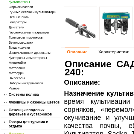
Культиваторы
Опрыскиватели
Ручные сеялки и культиваторы
Цепные пилы
Генераторы
Двигатели
Газонокосилки и аэраторы
Триммеры и мотокосы
Бетономешалки
Воздуходувки
Описание
Характеристики
Измельчители и дровоколы
Кусторезы и высоторезы
Описание САД
Минимойки
Мотоблоки
240:
Мотобуры
Пылесосы
Описание:
Наборы инструментов
Разное
Назначение культив
Системы полива
время культивации
Луковицы и саженцы цветов
сорняков, «перемол
Саженцы плодовых
деревьев и кустарников
окучивание и улучш
Товары для туризма и
качества почвы, 
отдыха
Культиватор Sadko 