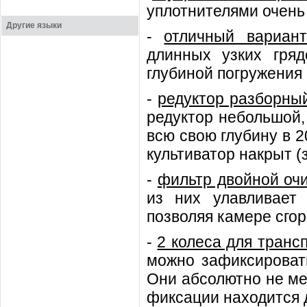
уплотнителями очень
Другие языки
-
отличный вариа
длинных узких гря
глубиной погружения
-
редуктор разборны
редуктор небольшой,
всю свою глубину в 2
культиватор накрыт (
-
фильтр двойной оч
из них улавливает
позволяя камере сгор
-
2 колеса для транс
можно зафиксировать
Они абсолютно не ме
фиксации находится 