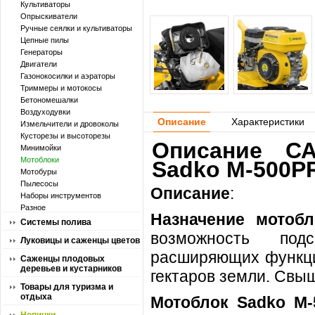
Культиваторы
Опрыскиватели
Ручные сеялки и культиваторы
Цепные пилы
Генераторы
Двигатели
Газонокосилки и аэраторы
Триммеры и мотокосы
Бетономешалки
Воздуходувки
Описание
Характеристики
Измельчители и дровоколы
Кусторезы и высоторезы
Описание С
Минимойки
Мотоблоки
Sadko M-500PR
Мотобуры
Пылесосы
Описание
:
Наборы инструментов
Разное
Назначение мотобл
Системы полива
возможность подс
Луковицы и саженцы цветов
расширяющих функци
Саженцы плодовых
деревьев и кустарников
гектаров земли. Свы
Товары для туризма и
отдыха
Мотоблок Sadko M