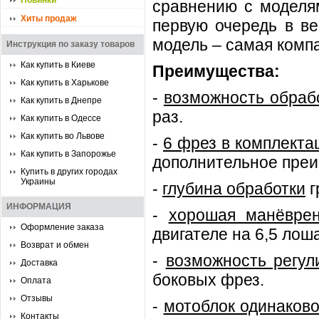
Новинки
сравнению с модел
Хиты продаж
первую очередь в ве
модель – самая комп
Инструкция по заказу товаров
Как купить в Киеве
Преимущества:
Как купить в Харькове
-
возможность обраб
Как купить в Днепре
раз.
Как купить в Одессе
Как купить во Львове
-
6 фрез в комплекта
Как купить в Запорожье
дополнительное преи
Купить в других городах
Украины
-
глубина обработки
г
ИНФОРМАЦИЯ
-
хорошая манёврен
Оформление заказа
двигателе на 6,5 лош
Возврат и обмен
-
возможность регул
Доставка
боковых фрез.
Оплата
Отзывы
-
мотоблок одинаков
Контакты