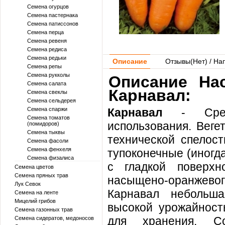
Семена огурцов
Семена пастернака
Семена патиссонов
Семена перца
Семена ревеня
Семена редиса
Семена редьки
Описание
Отзывы(
Нет
) / На
Семена репы
Семена рукколы
Описание Нас
Семена салата
Карнавал:
Семена свеклы
Семена сельдерея
Семена спаржи
Карнавал
- Средн
Семена томатов
использования. Веге
(помидоров)
Семена тыквы
технической спелос
Семена фасоли
Семена фенхеля
тупоконечные (иногда
Семена физалиса
с гладкой поверхн
Семена цветов
Семена пряных трав
насыщено-оранжевого
Лук Севок
Карнавал небольша
Семена на ленте
Мицелий грибов
высокой урожайность
Семена газонных трав
для хранения. С
Семена сидератов, медоносов