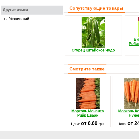
Сопутствующие товары
Другие языки
Украинский
Би
Роби
Огурец Китайское Чудо
Смотрите также
Морковь Монанта
Морковь Ко
Рийк Цваан
Нуне
от 6.60
от 2
Цена:
грн.
Цена: