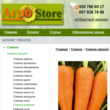
050 786 69 17
097 636 78 86
«Обратный звонок»
Главная
Каталог
Статьи
Оформление заказа
КАТАЛОГ ТОВАРОВ
Семена
Главная
/
Семена
/
Семена овощей
Семена овощей
Семена арбуза
Семена артишока
Семена баклажанов
Семена бобов
Семена гороха
Семена дыни
Семена земляники
Семена кабачков
Семена капусты
Семена кукурузы
Семена лука
Семена моркови
Семена нута