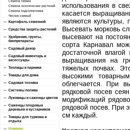
Семена табака
использования в св
Семена экзотических растений
Семена подсолнечника
касается выращиван
Чеснок озимый
являются культуры, 
Картофель семенной
Высевать морковь сл
Средства защиты растений
высевают на постоян
Удобрения, грунты,
биопрепараты
сорта Карнавал можн
Садовый декор
достаточной влагой
Садовый инвентарь и
выращивания на гр
аксессуары
тяжелых почвах. Эт
Теплицы и парники
высокими товарным
Товары для дома
облегчается. При в
Садовая техника
рядковой посев сеян
Системы полива
Луковицы и саженцы цветов
модификаций рядовог
Саженцы плодовых
рядовой посев. При 
деревьев и кустарников
см каждый.
Товары для туризма и
отдыха
Новинки