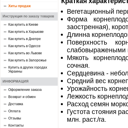
Краткая характерис
Хиты продаж
Вегетационный пери
Инструкция по заказу товаров
Форма корнеплод
Как купить в Киеве
заостренная), корот
Как купить в Харькове
Длинна корнеплодов
Как купить в Днепре
Поверхность кор
Как купить в Одессе
слабовыражеными 
Как купить во Львове
Мякоть корнеплод
Как купить в Запорожье
сочная.
Купить в других городах
Украины
Сердцевина - небо
Средний вес корнепл
ИНФОРМАЦИЯ
Урожайность корнепл
Оформление заказа
Лежкость корнеплод
Возврат и обмен
Расход семян моркови
Доставка
Густота стояния ра
Оплата
млн. раст./га.
Отзывы
Контакты