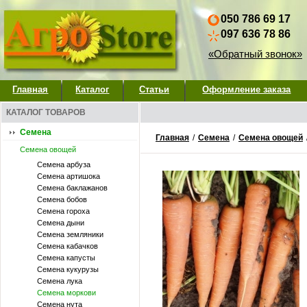
050 786 69 17
097 636 78 86
«Обратный звонок»
Главная
Каталог
Статьи
Оформление заказа
КАТАЛОГ ТОВАРОВ
Семена
Главная
/
Семена
/
Семена овощей
Семена овощей
Семена арбуза
Семена артишока
Семена баклажанов
Семена бобов
Семена гороха
Семена дыни
Семена земляники
Семена кабачков
Семена капусты
Семена кукурузы
Семена лука
Семена моркови
Семена нута