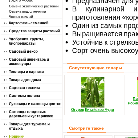
Предназначен для у
Семена табака
Семена экзотических растений
В кулинарной и
Семена подсолнечника
приготовления «кор
Чеснок озимый
Картофель семенной
Один из самых про
Средства защиты растений
Выращивается практ
Удобрения, грунты,
Устойчив к стрелко
биопрепараты
Сорт очень высокоу
Садовый декор
Садовый инвентарь и
аксессуары
Сопутствующие товары
Теплицы и парники
Товары для дома
Садовая техника
Системы полива
Би
Роби
Луковицы и саженцы цветов
Огурец Китайское Чудо
Саженцы плодовых
деревьев и кустарников
Товары для туризма и
Смотрите также
отдыха
Новинки