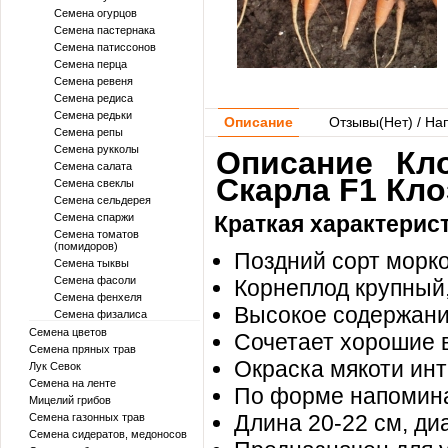
Семена огурцов
Семена пастернака
Семена патиссонов
Семена перца
Семена ревеня
Семена редиса
Семена редьки
Описание
Отзывы(
Нет
) / На
Семена репы
Семена рукколы
Описание Кло
Семена салата
Скарла F1 Кло
Семена свеклы
Семена сельдерея
Семена спаржи
Краткая характерис
Семена томатов
(помидоров)
Поздний сорт морко
Семена тыквы
Семена фасоли
Корнеплод крупный,
Семена фенхеля
Высокое содержани
Семена физалиса
Семена цветов
Сочетает хорошие в
Семена пряных трав
Окраска мякоти инт
Лук Севок
Семена на ленте
По форме напоминае
Мицелий грибов
Длина 20-22 см, ди
Семена газонных трав
Семена сидератов, медоносов