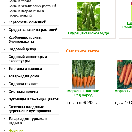
Семена табака
Семена экзотических растений
Семена подсолнечника
Чеснок озимый
Картофель семенной
Би
Роби
Средства защиты растений
Огурец Китайское Чудо
Удобрения, грунты,
биопрепараты
Садовый декор
Смотрите также
Садовый инвентарь и
аксессуары
Теплицы и парники
Товары для дома
Садовая техника
Морковь Шантане
Морковь 
Системы полива
Ред Коред
Луковицы и саженцы цветов
от 6.20
10
Цена:
грн.
Цена:
Саженцы плодовых
деревьев и кустарников
Товары для туризма и
отдыха
Новинки