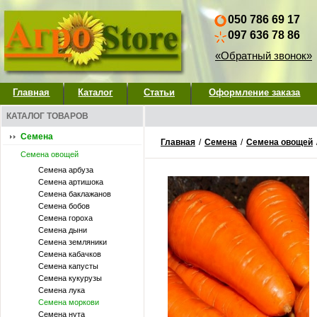
050 786 69 17
097 636 78 86
«Обратный звонок»
Главная
Каталог
Статьи
Оформление заказа
КАТАЛОГ ТОВАРОВ
Семена
Главная
/
Семена
/
Семена овощей
Семена овощей
Семена арбуза
Семена артишока
Семена баклажанов
Семена бобов
Семена гороха
Семена дыни
Семена земляники
Семена кабачков
Семена капусты
Семена кукурузы
Семена лука
Семена моркови
Семена нута