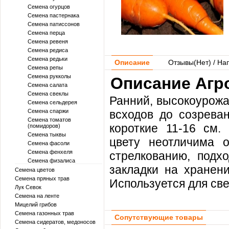
Семена огурцов
Семена пастернака
Семена патиссонов
Семена перца
Семена ревеня
Семена редиса
Семена редьки
Описание
Отзывы(
Нет
) / На
Семена репы
Семена рукколы
Описание Агро
Семена салата
Семена свеклы
Ранний, высокоурожа
Семена сельдерея
Семена спаржи
всходов до созреван
Семена томатов
короткие 11-16 см.
(помидоров)
Семена тыквы
цвету неотличима о
Семена фасоли
Семена фенхеля
стрелкованию, подх
Семена физалиса
закладки на хранени
Семена цветов
Семена пряных трав
Используется для све
Лук Севок
Семена на ленте
Мицелий грибов
Семена газонных трав
Сопутствующие товары
Семена сидератов, медоносов