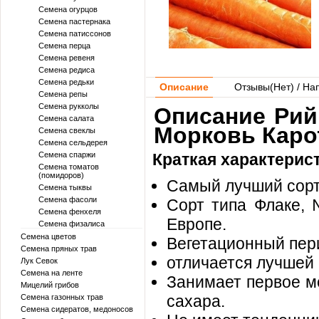
Семена огурцов
Семена пастернака
Семена патиссонов
Семена перца
Семена ревеня
Семена редиса
Семена редьки
Описание
Отзывы(
Нет
) / На
Семена репы
Семена рукколы
Описание Рийк
Семена салата
Морковь Каро
Семена свеклы
Семена сельдерея
Семена спаржи
Краткая характерис
Семена томатов
(помидоров)
Самый лучший сорт
Семена тыквы
Семена фасоли
Сорт типа Флаке,
Семена фенхеля
Европе.
Семена физалиса
Семена цветов
Вегетационный пери
Семена пряных трав
отличается лучшей 
Лук Севок
Семена на ленте
Занимает первое м
Мицелий грибов
сахара.
Семена газонных трав
Семена сидератов, медоносов