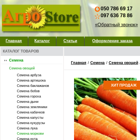
050 786 69 17
097 636 78 86
«Обратный звонок»
Главная
Каталог
Статьи
Оформление заказа
КАТАЛОГ ТОВАРОВ
Семена
Главная
/
Семена
/
Семена овощей
Семена овощей
Семена арбуза
Семена артишока
ХИТ ПРОДАЖ
Семена баклажанов
Семена бобов
Семена гороха
Семена дыни
Семена земляники
Семена кабачков
Семена капусты
Семена кукурузы
Семена лука
Семена моркови
Семена нута