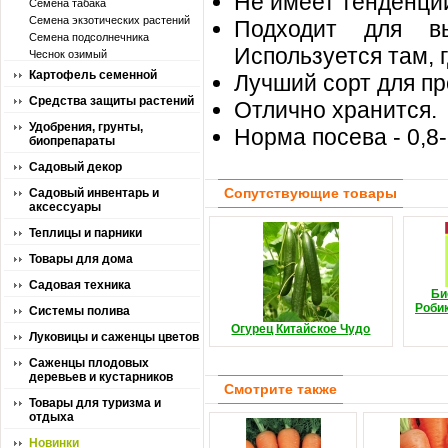
Не имеет тенденции
Семена табака
Семена экзотических растений
Подходит для вы
Семена подсолнечника
Используется там, 
Чеснок озимый
Картофель семенной
Лучший сорт для п
Средства защиты растений
Отлично хранится.
Удобрения, грунты,
Норма посева - 0,8-
биопрепараты
Садовый декор
Сопутствующие товары
Садовый инвентарь и
аксессуары
Теплицы и парники
Товары для дома
Садовая техника
Би
Роби
Системы полива
Огурец Китайское Чудо
Луковицы и саженцы цветов
Саженцы плодовых
деревьев и кустарников
Смотрите также
Товары для туризма и
отдыха
Новинки