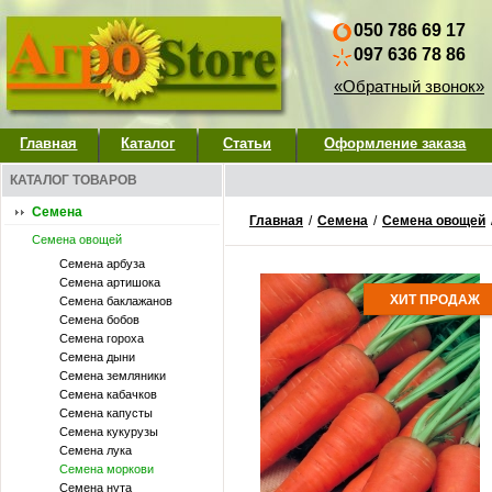
050 786 69 17
097 636 78 86
«Обратный звонок»
Главная
Каталог
Статьи
Оформление заказа
КАТАЛОГ ТОВАРОВ
Семена
Главная
/
Семена
/
Семена овощей
Семена овощей
Семена арбуза
Семена артишока
ХИТ ПРОДАЖ
Семена баклажанов
Семена бобов
Семена гороха
Семена дыни
Семена земляники
Семена кабачков
Семена капусты
Семена кукурузы
Семена лука
Семена моркови
Семена нута