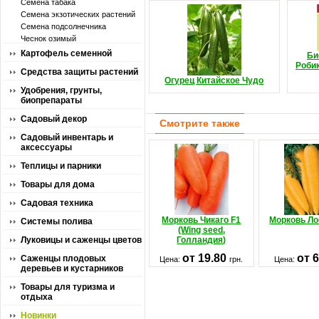
Семена табака
Семена экзотических растений
Семена подсолнечника
Чеснок озимый
Картофель семенной
Би
Роби
Средства защиты растений
Огурец Китайское Чудо
Удобрения, грунты,
биопрепараты
Садовый декор
Смотрите также
Садовый инвентарь и
аксессуары
Теплицы и парники
Товары для дома
Садовая техника
Морковь Чикаго F1
Морковь Л
Системы полива
(Wing seed,
Луковицы и саженцы цветов
Голландия)
от 19.80
от 
Саженцы плодовых
Цена:
грн.
Цена:
деревьев и кустарников
Товары для туризма и
отдыха
Новинки