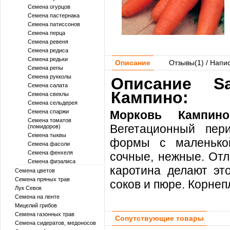
Семена огурцов
Семена пастернака
Семена патиссонов
Семена перца
Семена ревеня
Семена редиса
Семена редьки
Описание
Отзывы(
1
) / Напи
Семена репы
Семена рукколы
Описание S
Семена салата
Кампино:
Семена свеклы
Семена сельдерея
Семена спаржи
Морковь Кампино
Семена томатов
Вегетационный пер
(помидоров)
Семена тыквы
формы с маленькой
Семена фасоли
Семена фенхеля
сочные, нежные. Отл
Семена физалиса
каротина делают эт
Семена цветов
Семена пряных трав
соков и пюре. Корне
Лук Севок
Семена на ленте
Мицелий грибов
Семена газонных трав
Сопутствующие товары
Семена сидератов, медоносов