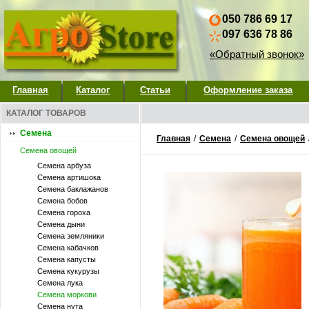
050 786 69 17
097 636 78 86
«Обратный звонок»
Главная
Каталог
Статьи
Оформление заказа
КАТАЛОГ ТОВАРОВ
Семена
Главная
/
Семена
/
Семена овощей
Семена овощей
Семена арбуза
Семена артишока
Семена баклажанов
Семена бобов
Семена гороха
Семена дыни
Семена земляники
Семена кабачков
Семена капусты
Семена кукурузы
Семена лука
Семена моркови
Семена нута