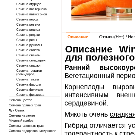
Семена огурцов
Семена пастернака
Семена патиссонов
Семена перца
Семена ревеня
Семена редиса
Семена редьки
Описание
Отзывы(
Нет
) / На
Семена репы
Семена рукколы
Описание Win
Семена салата
для полезного 
Семена свеклы
Семена сельдерея
Семена спаржи
Ранний высокоур
Семена томатов
Вегетационный перио
(помидоров)
Семена тыквы
Семена фасоли
Корнеплоды выров
Семена фенхеля
интенсивным внеш
Семена физалиса
Семена цветов
сердцевиной.
Семена пряных трав
Лук Севок
Мякоть очень
сладкая
Семена на ленте
Мицелий грибов
Гибрид отличается у
Семена газонных трав
Семена сидератов, медоносов
толерантность к стр