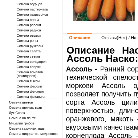
Семена огурцов
Семена пастернака
Семена патиссонов
Семена перца
Семена ревеня
Семена редиса
Семена редьки
Описание
Отзывы(
Нет
) / На
Семена репы
Семена рукколы
Описание Нас
Семена салата
Ассоль Наско
Семена свеклы
Семена сельдерея
Семена спаржи
Ассоль
- Ранний сор
Семена томатов
технической спелос
(помидоров)
Семена тыквы
моркови Ассоль о
Семена фасоли
Семена фенхеля
позволяет получить 
Семена физалиса
сорта Ассоль цили
Семена цветов
Семена пряных трав
поверхностью, длин
Лук Севок
оранжевого, мякоть 
Семена на ленте
Мицелий грибов
вкусовыми качествам
Семена газонных трав
корнеплода Ассоль 
Семена сидератов, медоносов