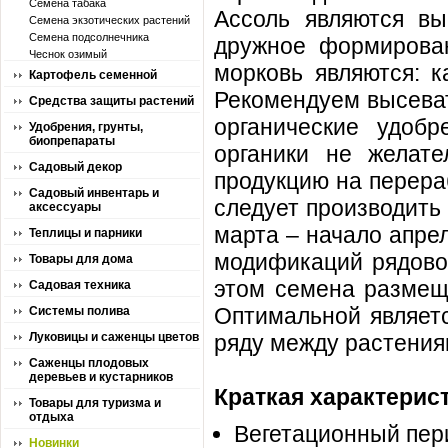
Семена табака
Ассоль являются вы
Семена экзотических растений
Семена подсолнечника
дружное формирова
Чеснок озимый
морковь являются: к
Картофель семенной
Рекомендуем высеват
Средства защиты растений
органические удобр
Удобрения, грунты,
биопрепараты
органики не желат
Садовый декор
продукцию на перера
Садовый инвентарь и
следует производить
аксессуары
марта – начало апре
Теплицы и парники
модификаций рядовог
Товары для дома
этом семена размеща
Садовая техника
Оптимальной являетс
Системы полива
Луковицы и саженцы цветов
ряду между растениям
Саженцы плодовых
деревьев и кустарников
Краткая характерис
Товары для туризма и
отдыха
Вегетационный пери
Новинки