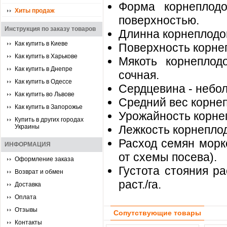
Форма корнеплодо
Хиты продаж
поверхностью.
Инструкция по заказу товаров
Длинна корнеплодов
Как купить в Киеве
Поверхность корнеп
Как купить в Харькове
Мякоть корнеплод
Как купить в Днепре
сочная.
Как купить в Одессе
Сердцевина - небо
Как купить во Львове
Средний вес корнепл
Как купить в Запорожье
Урожайность корнепл
Купить в других городах
Украины
Лежкость корнеплод
Расход семян морко
ИНФОРМАЦИЯ
от схемы посева).
Оформление заказа
Густота стояния ра
Возврат и обмен
раст./га.
Доставка
Оплата
Отзывы
Сопутствующие товары
Контакты