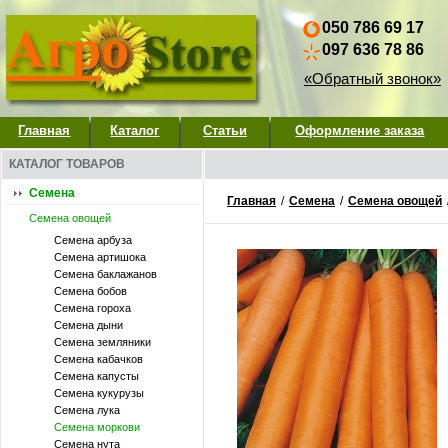
050 786 69 17
097 636 78 86
«Обратный звонок»
Главная
Каталог
Статьи
Оформление заказа
КАТАЛОГ ТОВАРОВ
Семена
Главная
/
Семена
/
Семена овощей
Семена овощей
Семена арбуза
Семена артишока
Семена баклажанов
Семена бобов
Семена гороха
Семена дыни
Семена земляники
Семена кабачков
Семена капусты
Семена кукурузы
Семена лука
Семена моркови
Семена нута