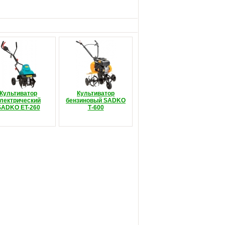
Культиватор
Культиватор
лектрический
бензиновый SADKO
SADKO ЕT-260
Т-600