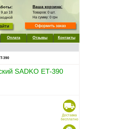
Ваша корзина:
аботы:
с 9 до 18
Товаров:
0
шт.
На сумму:
0
грн
выходной
Оплата
Отзывы
Контакты
T-390
еский SADKO ЕT-390
Доставка
бесплатно