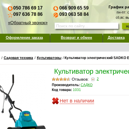
График р
050 786 69 17
066 909 65 59
пн-пт: 
097 636 78 86
093 063 58 84
сб,вс: 
«Обратный звонок»
Оформление заказа
Возврат и обмен
Доставка
/
Садовая техника
/
Культиваторы
/
Культиватор электрический SADKO Е
Культиватор электрич
Отзывов:
2
Производитель:
САДКО
Код товара:
1031
Нет в наличии