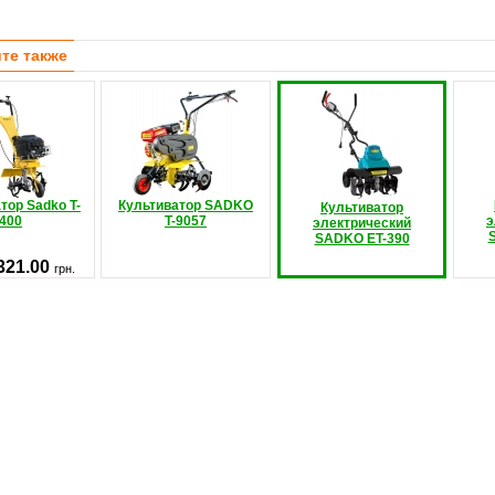
те также
тор Sadko T-
Культиватор SADKO
Культиватор
400
T-9057
э
электрический
SADKO ЕT-390
321.00
грн.