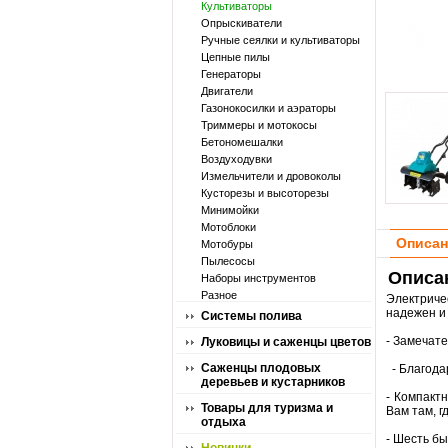
Культиваторы
Опрыскиватели
Ручные сеялки и культиваторы
Цепные пилы
Генераторы
Двигатели
Газонокосилки и аэраторы
Триммеры и мотокосы
Бетономешалки
Воздуходувки
Измельчители и дровоколы
Кусторезы и высоторезы
Минимойки
Мотоблоки
Описан
Мотобуры
Пылесосы
Описа
Наборы инструментов
Разное
Электриче
надежен и 
Системы полива
- Замечате
Луковицы и саженцы цветов
Саженцы плодовых
- Благода
деревьев и кустарников
- Компакт
Товары для туризма и
Вам там, г
отдыха
- Шесть б