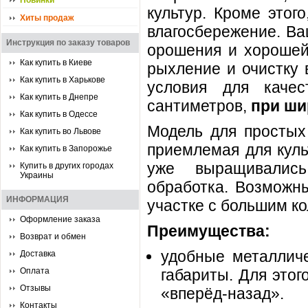
Новинки
культур. Кроме этог
Хиты продаж
влагосбережение. Ва
Инструкция по заказу товаров
орошения и хорошей
Как купить в Киеве
рыхление и очистку 
Как купить в Харькове
условия для качес
Как купить в Днепре
сантиметров,
при ши
Как купить в Одессе
Модель для простых 
Как купить во Львове
приемлемая для куль
Как купить в Запорожье
уже выращивались
Купить в других городах
Украины
обработка. Возможны
ИНФОРМАЦИЯ
участке с большим к
Оформление заказа
Преимущества:
Возврат и обмен
удобные металличе
Доставка
Оплата
габариты. Для этог
Отзывы
«вперёд-назад».
Контакты