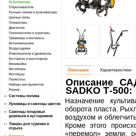
Культиваторы
Опрыскиватели
Ручные сеялки и культиваторы
Цепные пилы
Генераторы
Двигатели
Газонокосилки и аэраторы
Триммеры и мотокосы
Бетономешалки
Воздуходувки
Измельчители и дровоколы
Кусторезы и высоторезы
Минимойки
Мотоблоки
Описание
Характеристики
Мотобуры
Описание СА
Пылесосы
Наборы инструментов
SADKO Т-500:
Разное
Системы полива
Назначение культи
Луковицы и саженцы цветов
оборота пласта. Рых
Саженцы плодовых
воздухом и облегчит
деревьев и кустарников
Кроме этого происх
Товары для туризма и
отдыха
«перемол» земли, о