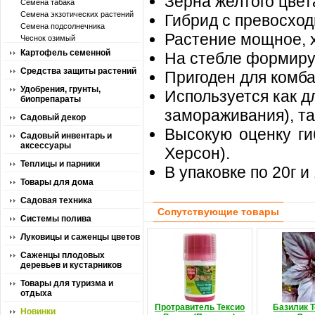
Зерна желтого цвет
Семена табака
Семена экзотических растений
Гибрид с превосхо
Семена подсолнечника
Растение мощное, 
Чеснок озимый
Картофель семенной
На стебле формиру
Средства защиты растений
Пригоден для комб
Удобрения, грунты,
Используется как 
биопрепараты
замораживания), та
Садовый декор
Высокую оценку ги
Садовый инвентарь и
аксессуары
Херсон).
Теплицы и парники
В упаковке по 20г и 
Товары для дома
Садовая техника
Сопутствующие товары
Системы полива
Луковицы и саженцы цветов
Саженцы плодовых
деревьев и кустарников
Товары для туризма и
отдыха
Протравитель Тексио
Базилик 
Новинки