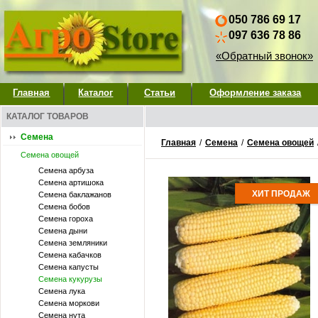
050 786 69 17
097 636 78 86
«Обратный звонок»
Главная
Каталог
Статьи
Оформление заказа
КАТАЛОГ ТОВАРОВ
Семена
Главная
/
Семена
/
Семена овощей
Семена овощей
Семена арбуза
Семена артишока
ХИТ ПРОДАЖ
Семена баклажанов
Семена бобов
Семена гороха
Семена дыни
Семена земляники
Семена кабачков
Семена капусты
Семена кукурузы
Семена лука
Семена моркови
Семена нута