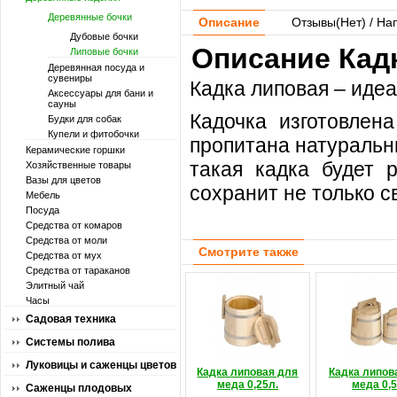
Деревянные бочки
Описание
Отзывы(
Нет
) / На
Дубовые бочки
Описание Кадк
Липовые бочки
Деревянная посуда и
сувениры
Кадка липовая – идеа
Аксессуары для бани и
сауны
Кадочка изготовлен
Будки для собак
Купели и фитобочки
пропитана натураль
Керамические горшки
такая кадка будет 
Хозяйственные товары
Вазы для цветов
сохранит не только с
Мебель
Посуда
Средства от комаров
Средства от моли
Смотрите также
Средства от мух
Средства от тараканов
Элитный чай
Часы
Садовая техника
Системы полива
Луковицы и саженцы цветов
Кадка липовая для
Кадка липов
меда 0,25л.
меда 0,5
Саженцы плодовых