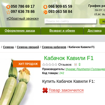
График р
050 786 69 17
066 909 65 59
пн-пт: 
097 636 78 86
093 063 58 84
сб,вс: 
«Обратный звонок»
Оформление заказа
Возврат и обмен
Доставка
/
Семена
/
Семена овощей
/
Семена кабачков
/
Кабачок Кавили F1
Кабачок Кавили F1
ХИТ ПРОДАЖ
Отзывов:
0
Производитель:
Нунемс (Nunhems) Голланди
Код товара:
242
Купить Кабачок Кавили F1:
Товар закончился