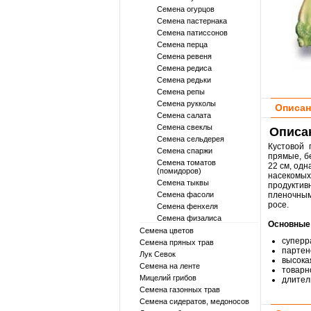
Семена огурцов
Семена пастернака
Семена патиссонов
Семена перца
Семена ревеня
Семена редиса
Семена редьки
Семена репы
Семена рукколы
Описан
Семена салата
Семена свеклы
Описан
Семена сельдерея
Кустовой 
Семена спаржи
прямые, б
Семена томатов
22 см, одн
(помидоров)
насекомых
Семена тыквы
продуктив
Семена фасоли
пленочным
росе.
Семена фенхеля
Семена физалиса
Основные 
Семена цветов
суперр
Семена пряных трав
партен
Лук Севок
высока
Семена на ленте
товарн
Мицелий грибов
длител
Семена газонных трав
Семена сидератов, медоносов