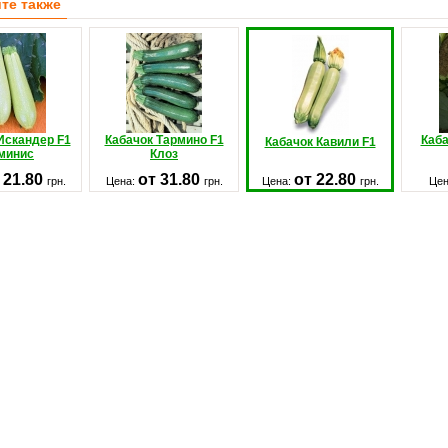
те также
Искандер F1
Кабачок Тармино F1
Каб
Кабачок Кавили F1
минис
Клоз
 21.80
от 31.80
от 22.80
грн.
Цена:
грн.
Цена:
грн.
Це