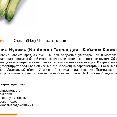
ие
Отзывы(
Нет
) / Написать отзыв
ие Нунемс (Nunhems) Голландия - Кабачок Кавил
гибрид кабачка предназначенный для получения ультраранней и массово
ело-зеленоватые с белой мякотью, очень однородные, с нежным вкусом. О
ако даже при перерастании они не теряют своего нежного вкуса. В стрессовых
) формирует плоды без опыления, т. е. с помощью партенокарпии. Растение 
ное. Длительный (более 2 месяцев) период плодоношения. Прекрасно пл
и укрытиями. Хорошо отзывается на богатые почвы. На 10 м2 необходимо в
характеристики:
аннеспелость
окарпия
я продуктивность
ость плодов
ьность плодоношения