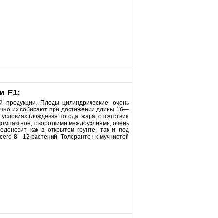
и F1:
й продукции. Плоды цилиндрические, очень
бычно их собирают при достижении длины 16—
 условиях (дождевая погода, жара, отсутствие
компактное, с короткими междоузлиями, очень
одоносит как в открытом грунте, так и под
сего 8—12 растений. Толерантен к мучнистой