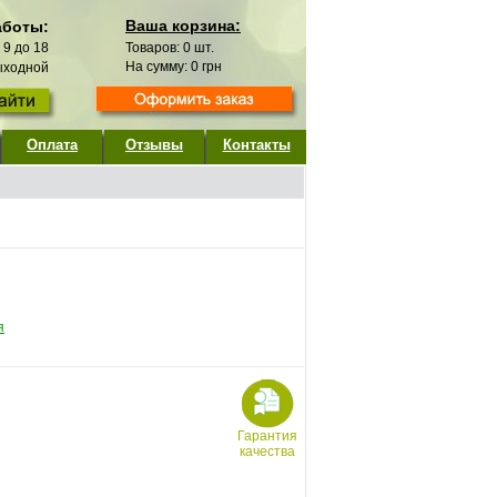
Ваша корзина:
аботы:
с 9 до 18
Товаров:
0
шт.
На сумму:
0
грн
выходной
Оплата
Отзывы
Контакты
я
Гарантия
качества