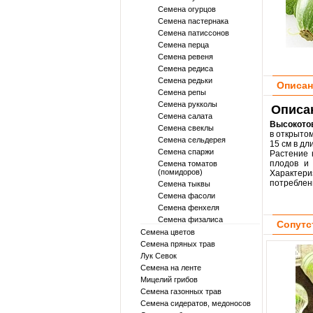
Семена огурцов
Семена пастернака
Семена патиссонов
Семена перца
Семена ревеня
Семена редиса
Семена редьки
Описан
Семена репы
Семена рукколы
Описан
Семена салата
Высокотов
Семена свеклы
в открытом
Семена сельдерея
15 см в дл
Семена спаржи
Растение 
плодов и
Семена томатов
(помидоров)
Характери
потреблен
Семена тыквы
Семена фасоли
Семена фенхеля
Семена физалиса
Сопутс
Семена цветов
Семена пряных трав
Лук Севок
Семена на ленте
Мицелий грибов
Семена газонных трав
Семена сидератов, медоносов