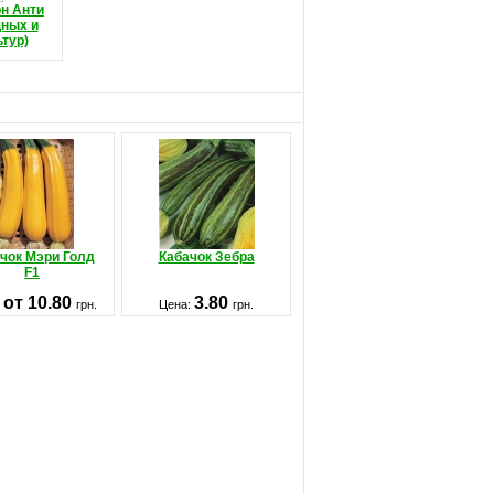
н Анти
щных и
тур)
чок Мэри Голд
Кабачок Зебра
F1
от 10.80
3.80
:
грн.
Цена:
грн.