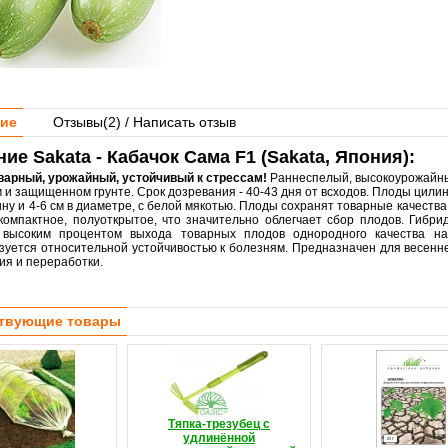
ие
Отзывы(
2
) / Написать отзыв
ие Sakata - Кабачок Сама F1 (Sakata, Япония):
арный, урожайный, устойчивый к стрессам!
Раннеспелый, высокоурожайны
 и защищенном грунте. Срок дозревания - 40-43 дня от всходов. Плоды цили
ину и 4-6 см в диаметре, с белой мякотью. Плоды сохранят товарные качест
компактное, полуоткрытое, что значительно облегчает сбор плодов. Гибр
 высоким процентом выхода товарных плодов однородного качества на
зуется относительной устойчивостью к болезням. Предназначен для весенне
ия и переработки.
твующие товары
Тяпка-трезубец с
удлинённой