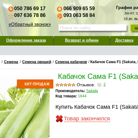
График р
050 786 69 17
066 909 65 59
пн-пт: 
097 636 78 86
093 063 58 84
сб,вс: 
«Обратный звонок»
Оформление заказа
Возврат и обмен
Доставка
/
Семена
/
Семена овощей
/
Семена кабачков
/
Кабачок Сама F1 (Sakata,
Кабачок Сама F1 (Saka
ХИТ ПРОДАЖ
Отзывов:
2
Производитель:
Sakata
Код товара:
1644
Купить Кабачок Сама F1 (Sakata
Товар закончился