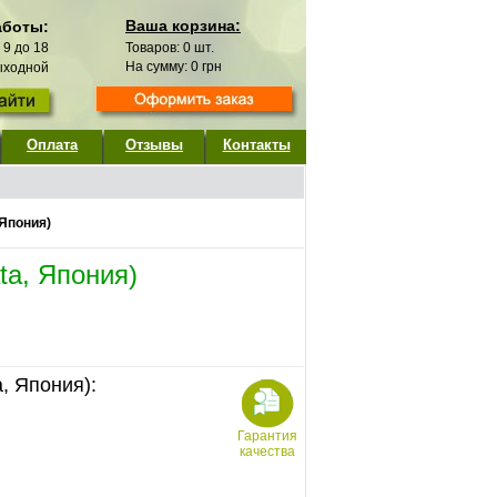
Ваша корзина:
аботы:
с 9 до 18
Товаров:
0
шт.
На сумму:
0
грн
выходной
Оплата
Отзывы
Контакты
 Япония)
ta, Япония)
, Япония):
Гарантия
качества