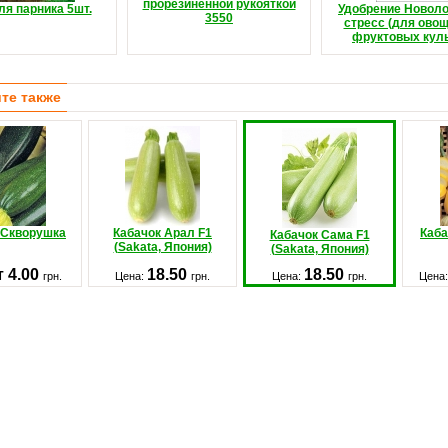
прорезиненной рукояткой
ля парника 5шт.
Удобрение Новоло
3550
стресс (для ово
фруктовых куль
те также
 Скворушка
Кабачок Арал F1
Каба
Кабачок Сама F1
(Sakata, Япония)
(Sakata, Япония)
т 4.00
18.50
18.50
грн.
Цена:
грн.
Цена:
грн.
Цена