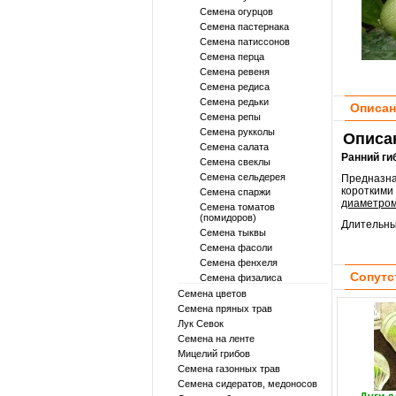
Семена огурцов
Семена пастернака
Семена патиссонов
Семена перца
Семена ревеня
Семена редиса
Семена редьки
Описан
Семена репы
Семена рукколы
Описан
Семена салата
Ранний ги
Семена свеклы
Семена сельдерея
Предназна
короткими
Семена спаржи
диаметром
Семена томатов
(помидоров)
Длительный
Семена тыквы
Семена фасоли
Семена фенхеля
Сопутс
Семена физалиса
Семена цветов
Семена пряных трав
Лук Севок
Семена на ленте
Мицелий грибов
Семена газонных трав
Семена сидератов, медоносов