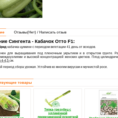
ие
Отзывы(
Нет
) / Написать отзыв
ие Сингента - Кабачок Отто F1:
брид
кабачка-цуккини с периодом вегетации 41 день от всходов.
чен для выращивания под пленочным укрытием и в открытом грунте. Ра
 междоузлиями и высокой концентрацией женских цветков. Плод цилиндриче
 4-4,5
см.
 период сбора урожая. Устойчив ко многим вирусам и мучнистой росе.
твующие товары
Тяпка-трезубец с
удлинённой
прорезиненной рукояткой