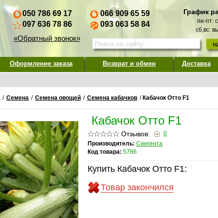
График р
050 786 69 17
066 909 65 59
пн-пт: 
097 636 78 86
093 063 58 84
сб,вс: 
«Обратный звонок»
Оформление заказа
Возврат и обмен
Доставка
/
Семена
/
Семена овощей
/
Семена кабачков
/
Кабачок Отто F1
Кабачок Отто F1
Отзывов:
0
Производитель:
Сингента
Код товара:
5786
Купить Кабачок Отто F1:
Товар закончился