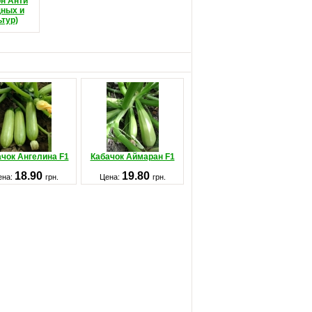
н Анти
щных и
тур)
чок Ангелина F1
Кабачок Аймаран F1
18.90
19.80
ена:
грн.
Цена:
грн.