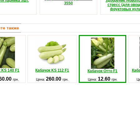
ля парника 5шт.
Удобрение Новоло
3550
стресс (для ово
фруктовых куль
те также
 KS 140 F1
Кабачок KS 112 F1
Каба
Кабачок Отто F1
60.00
260.00
12.60
грн.
Цена:
грн.
Цена:
грн.
Ц