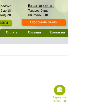
Ваша корзина:
аботы:
с 9 до 18
Товаров:
0
шт.
На сумму:
0
грн
выходной
Оплата
Отзывы
Контакты
Гарантия
качества