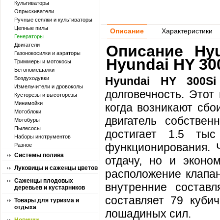
Культиваторы
Опрыскиватели
Ручные сеялки и культиваторы
Цепные пилы
Описание
Характеристики
Генераторы
Двигатели
Описание Hyu
Газонокосилки и аэраторы
Hyundai HY 30
Триммеры и мотокосы
Бетономешалки
Hyundai HY 300Si
Воздуходувки
Измельчители и дровоколы
долговечность. Этот
Кусторезы и высоторезы
Минимойки
когда возникают сбо
Мотоблоки
двигатель собствен
Мотобуры
Пылесосы
достигает 1.5 ты
Наборы инструментов
функционирования. 
Разное
Системы полива
отдачу, но и эконо
Луковицы и саженцы цветов
расположение клапан
Саженцы плодовых
внутренние состав
деревьев и кустарников
составляет 79 куби
Товары для туризма и
отдыха
лошадиных сил.