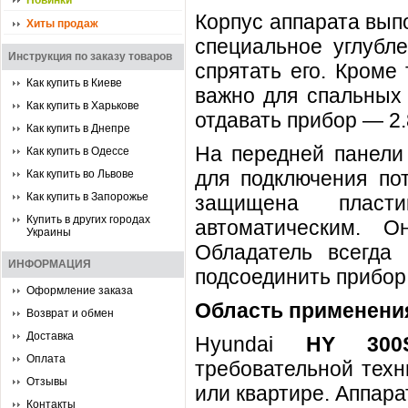
Новинки
Корпус аппарата вып
Хиты продаж
специальное углубле
Инструкция по заказу товаров
спрятать его. Кроме
Как купить в Киеве
важно для спальных 
Как купить в Харькове
отдавать прибор — 2.
Как купить в Днепре
На передней панели
Как купить в Одессе
для подключения по
Как купить во Львове
Как купить в Запорожье
защищена пласти
Купить в других городах
автоматическим. 
Украины
Обладатель всегда
ИНФОРМАЦИЯ
подсоединить прибор,
Оформление заказа
Область применени
Возврат и обмен
Доставка
Hyundai
HY 30
Оплата
требовательной техн
Отзывы
или квартире. Аппарат
Контакты