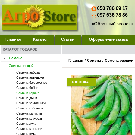
050 786 69 17
097 636 78 86
«Обратный звонок»
Главная
Каталог
Статьи
Оформление заказа
КАТАЛОГ ТОВАРОВ
Семена
Главная
/
Семена
/
Семена овощей
Семена овощей
Семена арбуза
Семена артишока
НОВИНКА
Семена баклажанов
Семена бобов
Семена гороха
Семена дыни
Семена земляники
Семена кабачков
Семена капусты
Семена кукурузы
Семена лука
Семена моркови
Семена нута