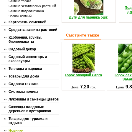
Семена табака
Семена экзотических растений
Под
Семена подсолнечника
дл
Чеснок озимый
Дуги для парника 5шт.
Картофель семенной
Средства защиты растений
Смотрите также
Удобрения, грунты,
биопрепараты
Садовый декор
Садовый инвентарь и
аксессуары
Теплицы и парники
Горох овощной Ларго
Горох са
Товары для дома
Заба
Садовая техника
7.20
9.
Цена:
грн.
Цена:
Системы полива
Луковицы и саженцы цветов
Саженцы плодовых
деревьев и кустарников
Товары для туризма и
отдыха
Новинки