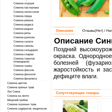
Семена огурцов
Семена пастернака
Семена патиссонов
Семена перца
Семена ревеня
Семена редиса
Семена редьки
Описание
Отзывы(
Нет
) / На
Семена репы
Семена рукколы
Описание Синг
Семена салата
Семена свеклы
Поздний высокоурож
Семена сельдерея
Семена спаржи
окраска. Однородное
Семена томатов
болезней (фузари
(помидоров)
Семена тыквы
жаростойкость и зас
Семена фасоли
Семена фенхеля
дефиците влаги.
Семена физалиса
Семена цветов
Семена пряных трав
Лук Севок
Сопутствующие товары
Семена на ленте
Мицелий грибов
Семена газонных трав
Семена сидератов, медоносов