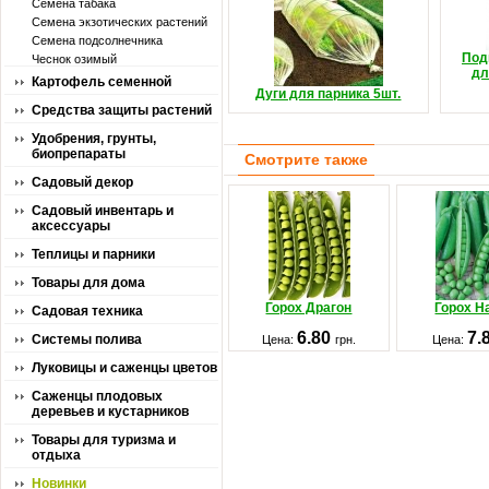
Семена табака
Семена экзотических растений
Семена подсолнечника
Под
Чеснок озимый
дл
Картофель семенной
Дуги для парника 5шт.
Средства защиты растений
Удобрения, грунты,
биопрепараты
Смотрите также
Садовый декор
Садовый инвентарь и
аксессуары
Теплицы и парники
Товары для дома
Горох Драгон
Горох Н
Садовая техника
6.80
7.
Системы полива
Цена:
грн.
Цена:
Луковицы и саженцы цветов
Саженцы плодовых
деревьев и кустарников
Товары для туризма и
отдыха
Новинки