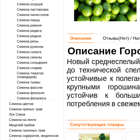
Семена огурцов
Семена пастернака
Семена патиссонов
Семена перца
Семена ревеня
Семена редиса
Семена редьки
Описание
Отзывы(
Нет
) / На
Семена репы
Семена рукколы
Описание Гор
Семена салата
Семена свеклы
Новый среднеспелый 
Семена сельдерея
Семена спаржи
до технической спел
Семена томатов
устойчивые к полега
(помидоров)
Семена тыквы
крупными горошина
Семена фасоли
Семена фенхеля
устойчив к больши
Семена физалиса
потребления в свеже
Семена цветов
Семена пряных трав
Лук Севок
Семена на ленте
Сопутствующие товары
Мицелий грибов
Семена газонных трав
Семена сидератов, медоносов