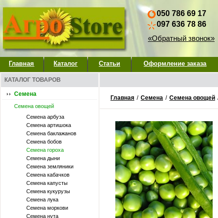
050 786 69 17
097 636 78 86
«Обратный звонок»
Главная
Каталог
Статьи
Оформление заказа
КАТАЛОГ ТОВАРОВ
Семена
Главная
/
Семена
/
Семена овощей
Семена овощей
Семена арбуза
Семена артишока
Семена баклажанов
Семена бобов
Семена гороха
Семена дыни
Семена земляники
Семена кабачков
Семена капусты
Семена кукурузы
Семена лука
Семена моркови
Семена нута