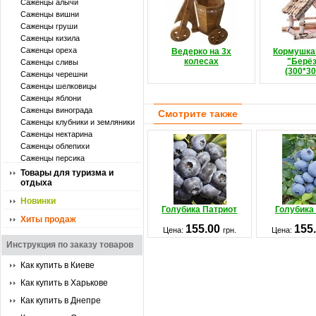
Саженцы алычи
Саженцы вишни
Саженцы груши
Саженцы кизила
Саженцы ореха
Ведерко на 3х
Кормушка
колесах
"Берё
Саженцы сливы
(300*3
Саженцы черешни
Саженцы шелковицы
Саженцы яблони
Саженцы винограда
Смотрите также
Саженцы клубники и земляники
Саженцы нектарина
Саженцы облепихи
Саженцы персика
Товары для туризма и
отдыха
Новинки
Голубика Патриот
Голубика
Хиты продаж
155.00
155
Цена:
грн.
Цена:
Инструкция по заказу товаров
Как купить в Киеве
Как купить в Харькове
Как купить в Днепре