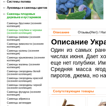
Системы полива
Луковицы и саженцы цветов
Саженцы плодовых
деревьев и кустарников
Саженцы брусники (осенняя
коллекция)
Саженцы голубики и черники
Описание
Отзывы(
Нет
) / На
(осенняя коллекция)
Саженцы ежевики (осенняя
Описание Укра
коллекция)
Саженцы жимолости (осенняя
коллекция)
Один из самых ранни
Саженцы калины (осенняя
коллекция)
числах июня. Дает х
Саженцы крыжовника (осенняя
коллекция)
еще нет голубики. Им
Саженцы малины (осенняя
коллекция)
Средняя масса ягод
Саженцы смородины белой
пирогов, джема, но н
(осенняя коллекция)
Саженцы смородины красной
(осенняя коллекция)
Саженцы смородины черной
(осенняя коллекция)
Сопутствующие товары
Саженцы фундука (осенняя
коллекция)
Саженцы абрикоса
Саженцы актинидии