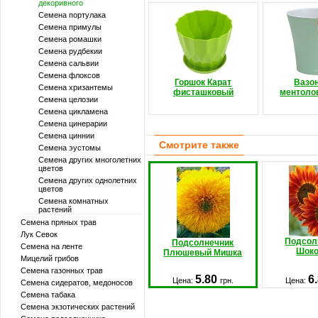
декоривного
Семена портулака
Семена примулы
Семена ромашки
Семена рудбекии
Семена сальвии
Семена флоксов
Горшок Карат
Вазо
Семена хризантемы
фисташковый
ментоло
Семена целозии
Семена цикламена
Семена цинерарии
Семена циннии
Смотрите также
Семена эустомы
Семена других многолетних
цветов
Семена других однолетних
цветов
Семена комнатных
растений
Семена пряных трав
Лук Севок
Подсол
Подсолнечник
Семена на ленте
Шок
Плюшевый Мишка
Мицелий грибов
Семена газонных трав
5.80
6
Цена:
грн.
Цена:
Семена сидератов, медоносов
Семена табака
Семена экзотических растений