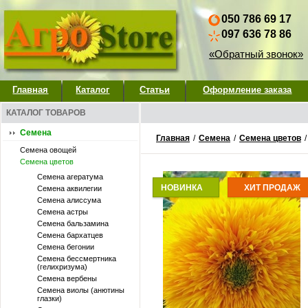
050 786 69 17
097 636 78 86
«Обратный звонок»
Главная
Каталог
Статьи
Оформление заказа
КАТАЛОГ ТОВАРОВ
Семена
Главная
/
Семена
/
Семена цветов
Семена овощей
Семена цветов
Семена агератума
НОВИНКА
ХИТ ПРОДАЖ
Семена аквилегии
Семена алиссума
Семена астры
Семена бальзамина
Семена бархатцев
Семена бегонии
Семена бессмертника
(гелихризума)
Семена вербены
Семена виолы (анютины
глазки)