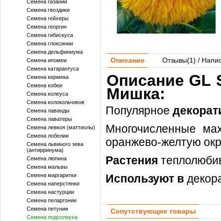
Семена газании
Семена гвоздики
Семена гейхеры
Семена георгин
Семена гибискуса
Семена глоксинии
Семена дельфиниума
Описание
Отзывы(
1
) / Напи
Семена ипомеи
Семена катарантуса
Описание GL 
Семена кермека
Семена кобеи
Мишка:
Семена колеуса
Семена колокольчиков
Популярное
декорат
Семена лаванды
Семена лаватеры
Многочисленные м
Семена левкоя (маттиолы)
Семена лобелии
оранжево-желтую окр
Семена львиного зева
(антирринума)
Растения
теплолюбив
Семена люпина
Семена мальвы
Семена маргаритки
Используют в
декор
Семена наперстянки
Семена настурции
Семена пеларгонии
Семена петунии
Сопутствующие товары
Семена подсолнуха