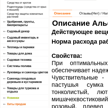
Средства от кротов
Родентициды (средства от крыс
и мышей)
Описание
Отзывы(
Нет
) / На
Средства защиты комнатных
растений
Описание Альф
Удобрения, грунты,
биопрепараты
Действующее веще
Садовый декор
Садовый инвентарь и
Норма расхода ра
аксессуары
Теплицы и парники
Товары для дома
Свойства:
Садовая техника
При оптимальны
Системы полива
обеспечивает наде
Луковицы и саженцы цветов
Чувствительные -
Саженцы плодовых
деревьев и кустарников
пастушья сумка 
Товары для туризма и
тонколистый, лют
отдыха
мишачехвостиковий,
Новинки
Хиты продаж
розовый, плевел