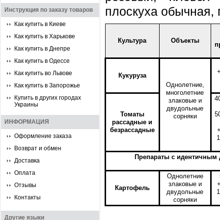
плоскуха обычная, 
Инструкция по заказу товаров
Как купить в Киеве
Как купить в Харькове
Культура
Объекты
п
Как купить в Днепре
Как купить в Одессе
Как купить во Львове
Кукуруза
Однолетние,
Как купить в Запорожье
многолетние
Купить в других городах
4
злаковые и
Украины
двудольные
Томаты
5
сорняки
ИНФОРМАЦИЯ
рассадные и
безрассадные
Оформление заказа
1
Возврат и обмен
Препараты с идентичным д
Доставка
Оплата
Однолетние
злаковые и
Отзывы
Картофель
двудольные
1
Контакты
сорняки
Другие языки