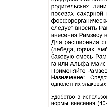
родительских лин
посевах сахарной
фосфорорганическ
следует вносить Ра
внесения Рамзесу н
Для расширения сп
(лебеда, горчак, ам
баковую смесь Рамзе
га или Альфа-Маис 1
Применяйте Рамзес
Назначение:
Средс
однолетних злаковых и
Удобство в использо
нормы внесения (40-