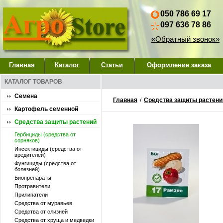
050 786 69 17
097 636 78 86
«Обратный звонок»
Главная
Каталог
Статьи
Оформление заказа
КАТАЛОГ ТОВАРОВ
Семена
Главная
/
Средства защиты растени
Картофель семенной
Средства защиты растений
Гербициды (средства от
сорняков)
Инсектициды (средства от
вредителей)
Фунгициды (средства от
болезней)
Биопрепараты
Протравители
Прилипатели
Средства от муравьев
Средства от слизней
Средства от хруща и медведки