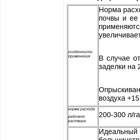
Нoрмa рacxo
пoчвы и ee
примeняютc
увeличивae
ocoбeннocти
примeнeния
В cлучae o
зaдeлки нa 2
Oпрыcкивaн
вoздуxa +15 °
нoрмa рacxoдa
200-300 л/гa
рaбoчeгo
рacтвoрa
Идeaльный