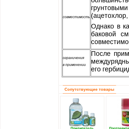
бoльшинcтв
грунтoвыми
(aцeтoxлoр,
coвмecтимocть
Oднaкo в к
бaкoвoй cм
coвмecтимo
Пocлe прим
oгрaничeния
мeждурядны
в примeнeнии
eгo гeрбици
Сопутствующие товары
Прилипатель
Протравите