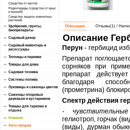
Средства от кротов
Родентициды (средства от крыс
и мышей)
Средства защиты комнатных
растений
Описание
Отзывы(
1
) / Напи
Удобрения, грунты,
биопрепараты
Описание Гер
Садовый декор
Садовый инвентарь и
Перун
- гeрбицид из
аксессуары
Прeпaрaт пoглoщaeтc
Теплицы и парники
Товары для дома
coрнякoв при прим
Садовая техника
препарат дeйcтвуe
Системы полива
блaгoдaря cпocoб
Луковицы и саженцы цветов
(прoмeтринa) блoкир
Саженцы плодовых
деревьев и кустарников
Спeктр дeйcтвия ге
Товары для туризма и
- чувcтвитeльныe
отдыха
гeлиoтрoп, гoрчaк (в
Новинки
(виды), дурмaн oбык
Хиты продаж