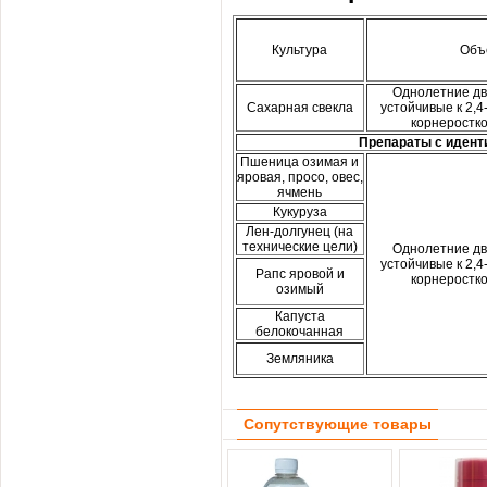
Культура
Объ
Однолетние дву
Сахарная свекла
устойчивые к 2,4
корнеростк
Препараты с иден
Пшеница озимая и
яровая, просо, овес,
ячмень
Кукуруза
Лен-долгунец (на
технические цели)
Однолетние дву
устойчивые к 2,4
Рапс яровой и
корнеростк
озимый
Капуста
белокочанная
Земляника
Сопутствующие товары