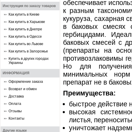
обеспечивает исполь
Инструкция по заказу товаров
к разным таксономич
Как купить в Киеве
кукуруза, сахарная с
Как купить в Харькове
в баковых смесях 
Как купить в Днепре
гербицидами. Идеа
Как купить в Одессе
баковых смесей с др
Как купить во Львове
(препараты на осн
Как купить в Запорожье
противозлаковимы ге
Купить в других городах
Украины
Но для получения
минимальных норм 
ИНФОРМАЦИЯ
препарат не в баковы
Оформление заказа
Возврат и обмен
Преимущества:
Доставка
быстрое действие н
Оплата
высокая системно
Отзывы
листья, переноситьс
Контакты
уничтожает надзем
Другие языки