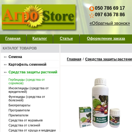
050 786 69 17
097 636 78 86
«Обратный звонок»
Главная
Каталог
Статьи
Оформление заказа
КАТАЛОГ ТОВАРОВ
Семена
Главная
/
Средства защиты растени
Картофель семенной
Средства защиты растений
Гербициды (средства от
сорняков)
Инсектициды (средства от
вредителей)
Фунгициды (средства от
болезней)
Биопрепараты
Протравители
Прилипатели
Средства от муравьев
Средства от слизней
Средства от хруща и медведки