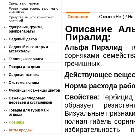
Средства от кротов
Родентициды (средства от крыс
и мышей)
Описание
Отзывы(
Нет
) / На
Средства защиты комнатных
растений
Описание Ал
Удобрения, грунты,
биопрепараты
Пиралид:
Садовый декор
Альфа Пиралид
- г
Садовый инвентарь и
аксессуары
сорняками семейств
Теплицы и парники
гречишных.
Товары для дома
Действующее вещес
Садовая техника
Системы полива
Норма расхода рабо
Луковицы и саженцы цветов
Свойства:
Гербицид 
Саженцы плодовых
деревьев и кустарников
образует резисте
Товары для туризма и
Визуальные признаки
отдыха
полная гибель сорня
Новинки
избирательность 
Хиты продаж