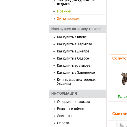
Товары для туризма и
отдыха
Новинки
Хиты продаж
Инструкция по заказу товаров
Как купить в Киеве
Как купить в Харькове
Как купить в Днепре
Сопутс
Как купить в Одессе
Как купить во Львове
Как купить в Запорожье
Купить в других городах
Украины
ИНФОРМАЦИЯ
Теле
Оформление заказа
Возврат и обмен
Смотри
Доставка
Оплата