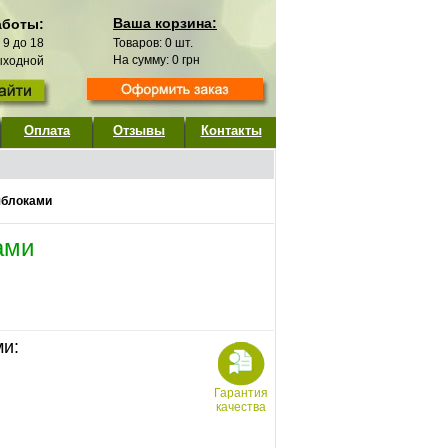
Ваша корзина:
аботы:
с 9 до 18
Товаров:
0
шт.
На сумму:
0
грн
выходной
Оплата
Отзывы
Контакты
яблоками
ами
ми:
Гарантия
качества