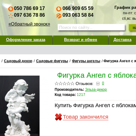
График р
050 786 69 17
066 909 65 59
пн-пт: 
097 636 78 86
093 063 58 84
сб,вс: 
«Обратный звонок»
Оформление заказа
Возврат и обмен
Доставка
/
Садовый декор
/
Садовые фигуры
/
Фигуры ангелы
/
Фигурка Ангел с 
Фигурка Ангел с яблок
Отзывов:
0
Производитель:
Эльза-декор
Код товара:
1217
Купить Фигурка Ангел с яблока
Товар закончился