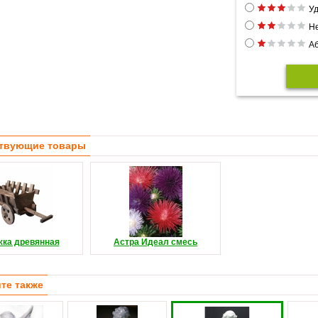
Уд
Н
Аб
твующие товары
жка древянная
Астра Идеал смесь
те также