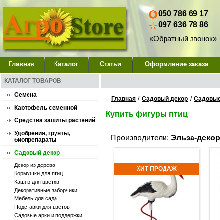
050 786 69 17
097 636 78 86
«Обратный звонок»
Главная
Каталог
Статьи
Оформление заказа
КАТАЛОГ ТОВАРОВ
Семена
Главная
/
Садовый декор
/
Садовые
Картофель семенной
Купить фигуры птиц
Средства защиты растений
Удобрения, грунты,
Производители:
Эльза-декор
биопрепараты
Садовый декор
Декор из дерева
ХИТ ПРОДАЖ
Кормушки для птиц
Кашпо для цветов
Декоративные заборчики
Мебель для сада
Подставки для цветов
Садовые арки и поддержки