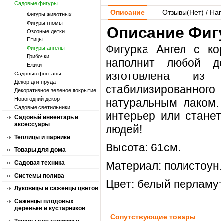
Садовые фигуры
Описание
Отзывы(
Нет
) / На
Фигуры животных
Фигуры гномы
Описание Фигу
Озорные детки
Птицы
Фигурка Ангел с ко
Фигуры ангелы
Грибочки
наполнит любой д
Ёжики
изготовлена из 
Садовые фонтаны
Декор для пруда
стабилизированного
Декоративное зеленое покрытие
Новогодний декор
натуральным лаком.
Садовые светильники
интерьер или стане
Садовый инвентарь и
аксессуары
людей!
Теплицы и парники
Высота: 61см.
Товары для дома
Садовая техника
Материал: полистоун
Системы полива
Цвет: белый перламу
Луковицы и саженцы цветов
Саженцы плодовых
деревьев и кустарников
Сопутствующие товары