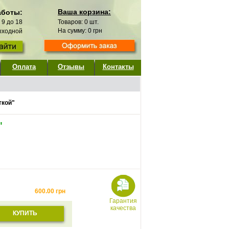
Ваша корзина:
аботы:
с 9 до 18
Товаров:
0
шт.
На сумму:
0
грн
выходной
Оплата
Отзывы
Контакты
ткой"
"
600.00
грн
Гарантия
качества
КУПИТЬ