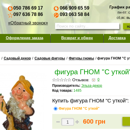
График р
050 786 69 17
066 909 65 59
пн-пт: 
097 636 78 86
093 063 58 84
сб,вс: 
«Обратный звонок»
Оформление заказа
Возврат и обмен
Доставка
/
Садовый декор
/
Садовые фигуры
/
Фигуры гномы
/
фигура ГНОМ "С у
фигура ГНОМ "С уткой
Отзывов:
0
Производитель:
Эльза-декор
Код товара:
1485
Купить фигура ГНОМ "С уткой":
Фигура ГНОМ "С уткой"
600 грн