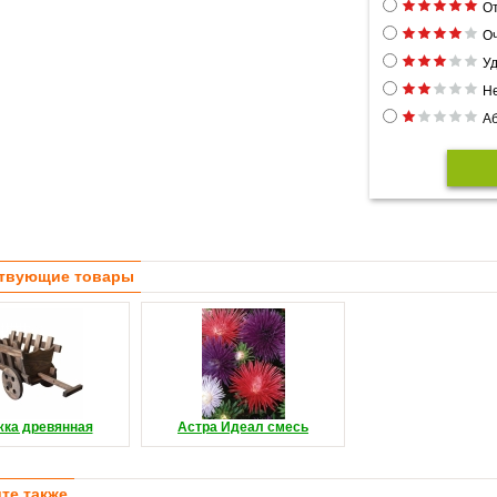
От
Оч
Уд
Н
Аб
твующие товары
жка древянная
Астра Идеал смесь
те также