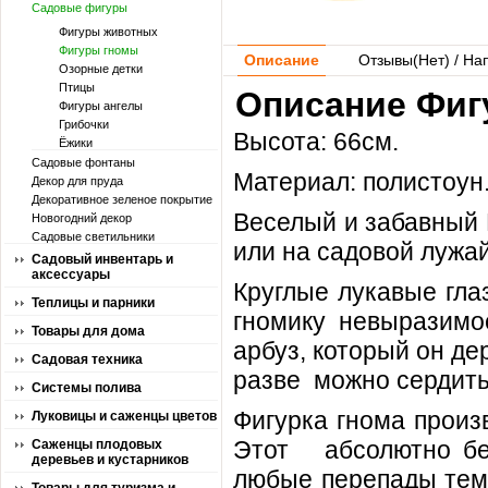
Садовые фигуры
Фигуры животных
Фигуры гномы
Описание
Отзывы(
Нет
) / На
Озорные детки
Птицы
Описание Фигу
Фигуры ангелы
Грибочки
Высота: 66см.
Ёжики
Садовые фонтаны
Материал: полистоун
Декор для пруда
Декоративное зеленое покрытие
Веселый и забавный 
Новогодний декор
Садовые светильники
или на садовой лужай
Садовый инвентарь и
аксессуары
Круглые лукавые гла
Теплицы и парники
гномику невыразим
Товары для дома
арбуз, который он де
Садовая техника
разве можно сердить
Системы полива
Фигурка гнома произ
Луковицы и саженцы цветов
Этот абсолютно бе
Саженцы плодовых
деревьев и кустарников
любые перепады тем