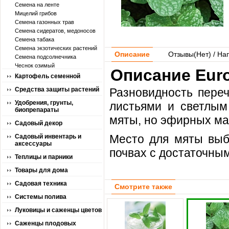
Семена на ленте
Мицелий грибов
Семена газонных трав
Семена сидератов, медоносов
Семена табака
Семена экзотических растений
Описание
Отзывы(
Нет
) / На
Семена подсолнечника
Чеснок озимый
Описание Euro
Картофель семенной
Средства защиты растений
Разновидность пере
Удобрения, грунты,
листьями и светлым
биопрепараты
мяты, но эфирных ма
Садовый декор
Место для мяты выб
Садовый инвентарь и
аксессуары
почвах с достаточным
Теплицы и парники
Товары для дома
Садовая техника
Смотрите также
Системы полива
Луковицы и саженцы цветов
Саженцы плодовых