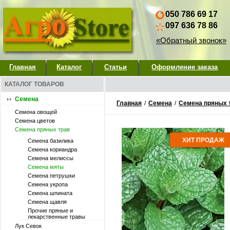
050 786 69 17
097 636 78 86
«Обратный звонок»
Главная
Каталог
Статьи
Оформление заказа
КАТАЛОГ ТОВАРОВ
Семена
Главная
/
Семена
/
Семена пряных 
Семена овощей
Семена цветов
Семена пряных трав
ХИТ ПРОДАЖ
Семена базилика
Семена кориандра
Семена мелиссы
Семена мяты
Семена петрушки
Семена укропа
Семена шпината
Семена щавля
Прочие пряные и
лекарственные травы
Лук Севок