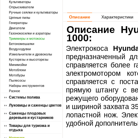
Культиваторы
Опрыскиватели
Ручные сеялки и культиваторы
Описание
Характеристики
Цепные пилы
Генераторы
Описание Hyu
Двигатели
Газонокосилки и аэраторы
1000:
Триммеры и мотокосы
Бетономешалки
Электрокоса
Hyund
Воздуходувки
Измельчители и дровоколы
предназначенный дл
Кусторезы и высоторезы
справляется более г
Минимойки
Мотоблоки
электромотором к
Мотобуры
справляется с пост
Пылесосы
Наборы инструментов
прямую штангу с ве
Разное
режущего оборудован
Системы полива
и шириной захвата 35
Луковицы и саженцы цветов
лопастной нож. Эле
Саженцы плодовых
деревьев и кустарников
удобной дополнитель
Товары для туризма и
отдыха