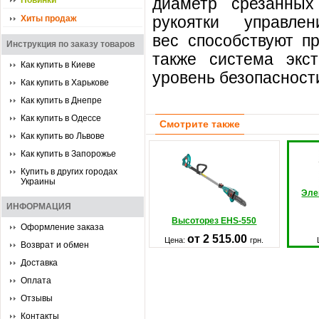
диаметр
срезанных
Новинки
рукоятки
управлен
Хиты продаж
вес
способствуют
п
Инструкция по заказу товаров
также система экст
Как купить в Киеве
уровень
безопасност
Как купить в Харькове
Как купить в Днепре
Как купить в Одессе
Смотрите также
Как купить во Львове
Как купить в Запорожье
Купить в других городах
Украины
Эле
ИНФОРМАЦИЯ
Высоторез EHS-550
Оформление заказа
от 2 515.00
Цена:
грн.
Возврат и обмен
Доставка
Оплата
Отзывы
Контакты