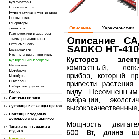
Культиваторы
Опрыскиватели
Ручные сеялки и культиваторы
Цепные пилы
Генераторы
Описание
Характеристики
Двигатели
Газонокосилки и аэраторы
Описание СА
Триммеры и мотокосы
Бетономешалки
SADKO НТ-410
Воздуходувки
Измельчители и дровоколы
Кусторез эле
Кусторезы и высоторезы
Минимойки
компактный
,
легк
Мотоблоки
прибор
,
который
пр
Мотобуры
Пылесосы
привести растения
Наборы инструментов
виду.
Несомненным
Разное
Системы полива
вибрации
,
экологи
Луковицы и саженцы цветов
высококачественные
Саженцы плодовых
деревьев и кустарников
Мощность двигате
Товары для туризма и
600
Вт
,
длина ш
отдыха